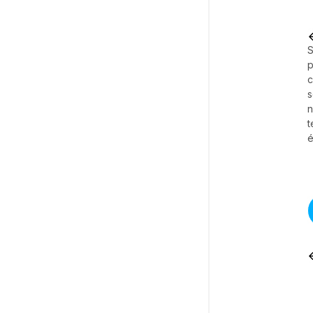
S
p
c
s
t
é