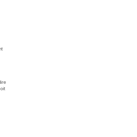
nt
dire
oit