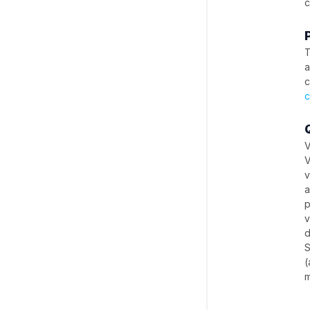
c
T
a
c
c
V
V
v
a
p
v
d
S
(
m