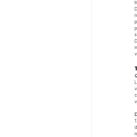
t
D
n
p
p
s
D
m
v
Q
L
v
c
v
D
1
d
n