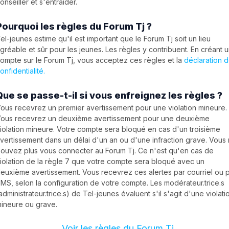
onseiller et s'entraider.
Pourquoi les règles du Forum Tj ?
el-jeunes estime qu'il est important que le Forum Tj soit un lieu
gréable et sûr pour les jeunes. Les règles y contribuent. En créant 
ompte sur le Forum Tj, vous acceptez ces règles et la
déclaration 
onfidentialité.
Que se passe-t-il si vous enfreignez les règles ?
ous recevrez un premier avertissement pour une violation mineure.
ous recevrez un deuxième avertissement pour une deuxième
iolation mineure. Votre compte sera bloqué en cas d'un troisième
vertissement dans un délai d'un an ou d'une infraction grave. Vous
ouvez plus vous connecter au Forum Tj. Ce n'est qu'en cas de
iolation de la règle 7 que votre compte sera bloqué avec un
euxième avertissement. Vous recevrez ces alertes par courriel ou 
MS, selon la configuration de votre compte. Les modérateur.trice.s
administrateur.trice.s) de Tel-jeunes évaluent s'il s'agit d'une violati
ineure ou grave.
Voir les règles du Forum Tj