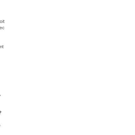
oit
vec
nt
,
?
e