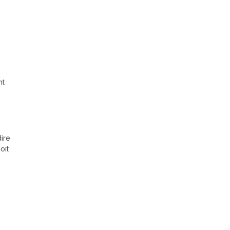
nt
dire
oit