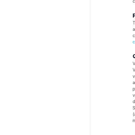
c
T
a
c
c
V
V
v
a
p
v
d
S
(
m