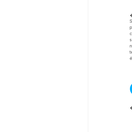
S
p
c
s
t
é