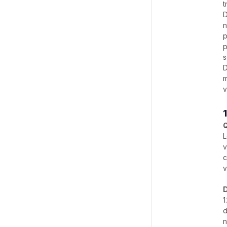
t
D
n
p
p
s
D
m
v
Q
L
v
c
v
D
1
d
n