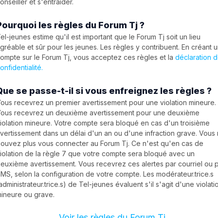
onseiller et s'entraider.
Pourquoi les règles du Forum Tj ?
el-jeunes estime qu'il est important que le Forum Tj soit un lieu
gréable et sûr pour les jeunes. Les règles y contribuent. En créant 
ompte sur le Forum Tj, vous acceptez ces règles et la
déclaration 
onfidentialité.
Que se passe-t-il si vous enfreignez les règles ?
ous recevrez un premier avertissement pour une violation mineure.
ous recevrez un deuxième avertissement pour une deuxième
iolation mineure. Votre compte sera bloqué en cas d'un troisième
vertissement dans un délai d'un an ou d'une infraction grave. Vous
ouvez plus vous connecter au Forum Tj. Ce n'est qu'en cas de
iolation de la règle 7 que votre compte sera bloqué avec un
euxième avertissement. Vous recevrez ces alertes par courriel ou 
MS, selon la configuration de votre compte. Les modérateur.trice.s
administrateur.trice.s) de Tel-jeunes évaluent s'il s'agit d'une violati
ineure ou grave.
Voir les règles du Forum Tj