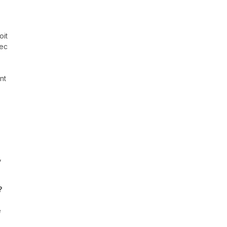
oit
vec
nt
,
?
e