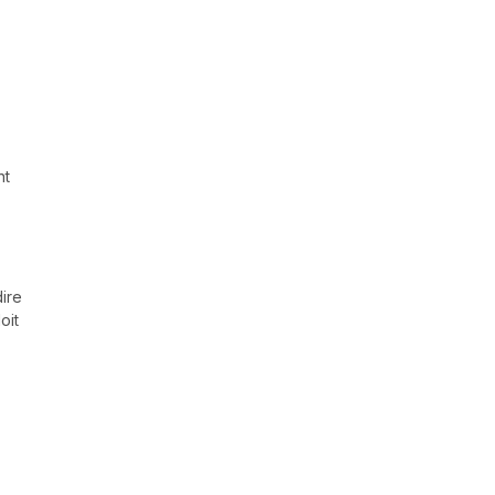
nt
dire
oit