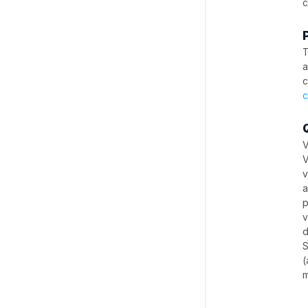
c
T
a
c
c
V
V
v
a
p
v
d
S
(
m