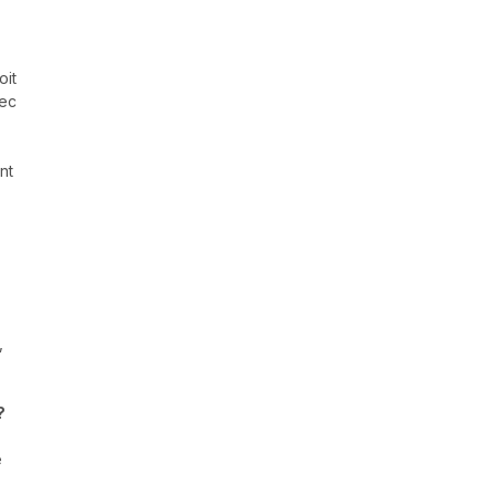
oit
vec
nt
,
?
e