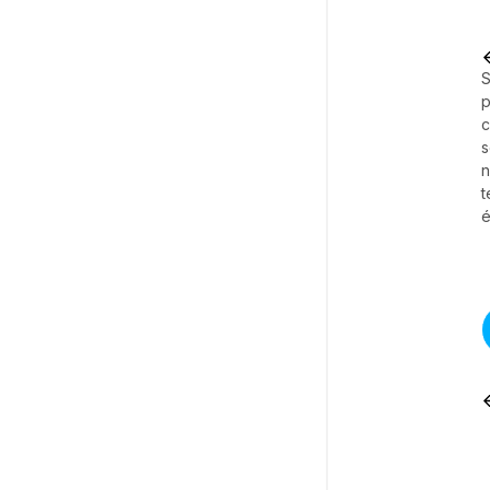
S
p
c
s
t
é