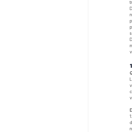
t
D
n
p
p
s
D
m
v
Q
L
v
c
v
D
1
d
n