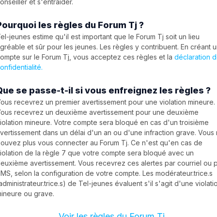
onseiller et s'entraider.
Pourquoi les règles du Forum Tj ?
el-jeunes estime qu'il est important que le Forum Tj soit un lieu
gréable et sûr pour les jeunes. Les règles y contribuent. En créant 
ompte sur le Forum Tj, vous acceptez ces règles et la
déclaration 
onfidentialité.
Que se passe-t-il si vous enfreignez les règles ?
ous recevrez un premier avertissement pour une violation mineure.
ous recevrez un deuxième avertissement pour une deuxième
iolation mineure. Votre compte sera bloqué en cas d'un troisième
vertissement dans un délai d'un an ou d'une infraction grave. Vous
ouvez plus vous connecter au Forum Tj. Ce n'est qu'en cas de
iolation de la règle 7 que votre compte sera bloqué avec un
euxième avertissement. Vous recevrez ces alertes par courriel ou 
MS, selon la configuration de votre compte. Les modérateur.trice.s
administrateur.trice.s) de Tel-jeunes évaluent s'il s'agit d'une violati
ineure ou grave.
Voir les règles du Forum Tj