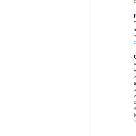
c
T
a
c
c
V
V
v
a
p
v
d
S
(
m