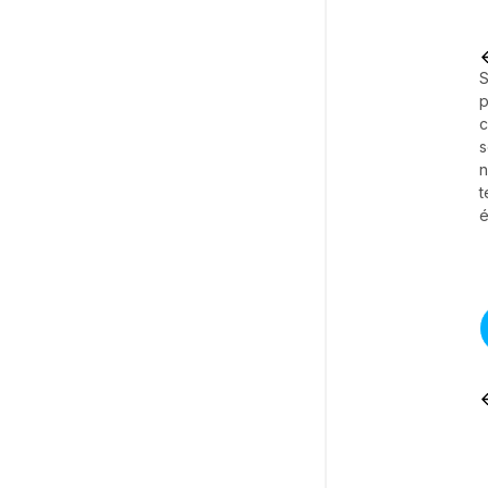
S
p
c
s
t
é