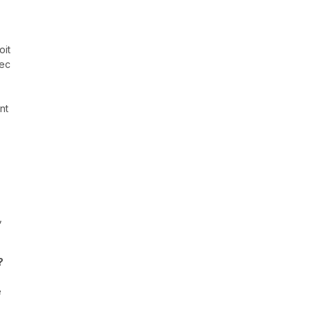
oit
vec
nt
,
?
e