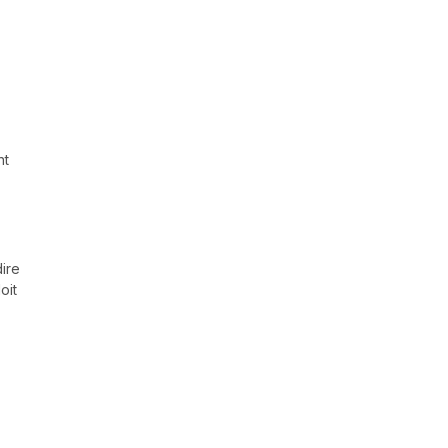
nt
dire
oit