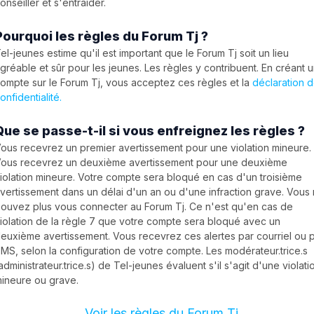
onseiller et s'entraider.
Pourquoi les règles du Forum Tj ?
el-jeunes estime qu'il est important que le Forum Tj soit un lieu
gréable et sûr pour les jeunes. Les règles y contribuent. En créant 
ompte sur le Forum Tj, vous acceptez ces règles et la
déclaration 
onfidentialité.
Que se passe-t-il si vous enfreignez les règles ?
ous recevrez un premier avertissement pour une violation mineure.
ous recevrez un deuxième avertissement pour une deuxième
iolation mineure. Votre compte sera bloqué en cas d'un troisième
vertissement dans un délai d'un an ou d'une infraction grave. Vous
ouvez plus vous connecter au Forum Tj. Ce n'est qu'en cas de
iolation de la règle 7 que votre compte sera bloqué avec un
euxième avertissement. Vous recevrez ces alertes par courriel ou 
MS, selon la configuration de votre compte. Les modérateur.trice.s
administrateur.trice.s) de Tel-jeunes évaluent s'il s'agit d'une violati
ineure ou grave.
Voir les règles du Forum Tj