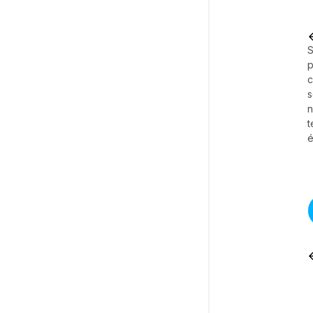
S
p
c
s
t
é