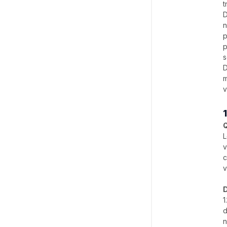
t
D
n
p
p
s
D
m
v
Q
L
v
c
v
D
1
d
n