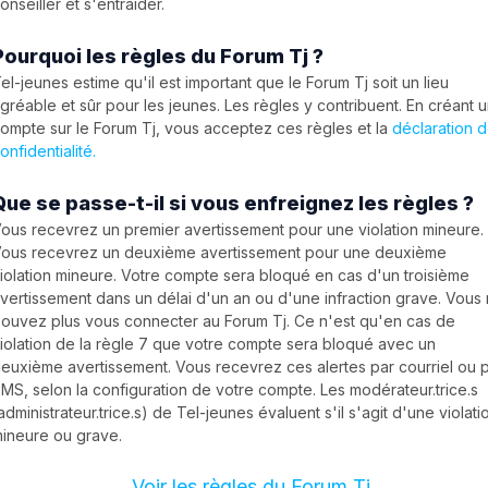
onseiller et s'entraider.
Pourquoi les règles du Forum Tj ?
el-jeunes estime qu'il est important que le Forum Tj soit un lieu
gréable et sûr pour les jeunes. Les règles y contribuent. En créant 
ompte sur le Forum Tj, vous acceptez ces règles et la
déclaration 
onfidentialité.
Que se passe-t-il si vous enfreignez les règles ?
ous recevrez un premier avertissement pour une violation mineure.
ous recevrez un deuxième avertissement pour une deuxième
iolation mineure. Votre compte sera bloqué en cas d'un troisième
vertissement dans un délai d'un an ou d'une infraction grave. Vous
ouvez plus vous connecter au Forum Tj. Ce n'est qu'en cas de
iolation de la règle 7 que votre compte sera bloqué avec un
euxième avertissement. Vous recevrez ces alertes par courriel ou 
MS, selon la configuration de votre compte. Les modérateur.trice.s
administrateur.trice.s) de Tel-jeunes évaluent s'il s'agit d'une violati
ineure ou grave.
Voir les règles du Forum Tj