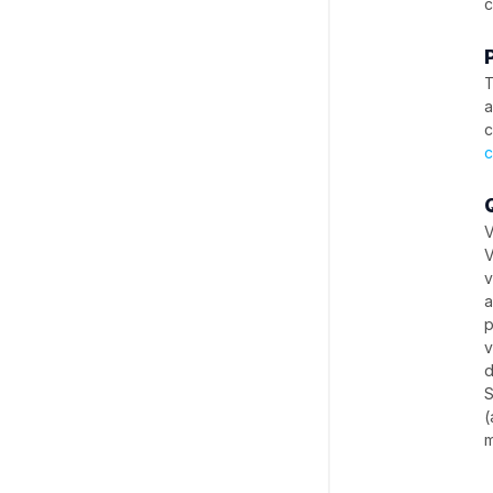
c
T
a
c
c
V
V
v
a
p
v
d
S
(
m