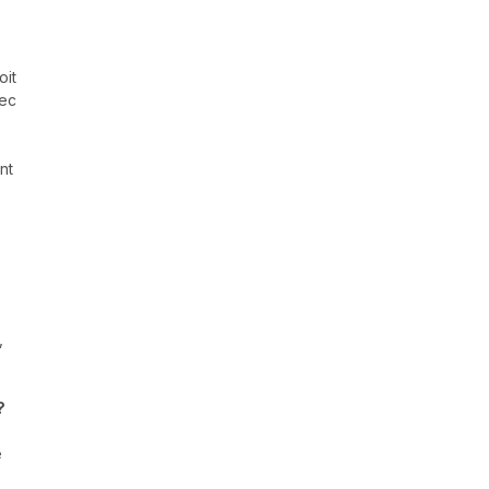
oit
vec
nt
,
?
e