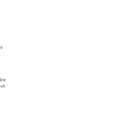
nt
dire
oit