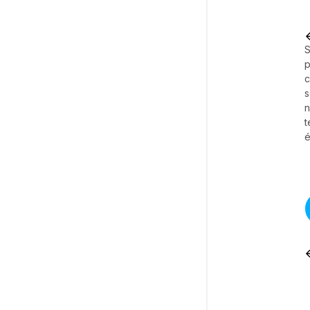
S
p
c
s
t
é