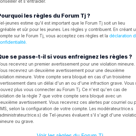
onseiller et s'entraider.
Pourquoi les règles du Forum Tj ?
el-jeunes estime qu'il est important que le Forum Tj soit un lieu
gréable et sûr pour les jeunes. Les règles y contribuent. En créant 
ompte sur le Forum Tj, vous acceptez ces règles et la
déclaration 
onfidentialité.
Que se passe-t-il si vous enfreignez les règles ?
ous recevrez un premier avertissement pour une violation mineure.
ous recevrez un deuxième avertissement pour une deuxième
iolation mineure. Votre compte sera bloqué en cas d'un troisième
vertissement dans un délai d'un an ou d'une infraction grave. Vous
ouvez plus vous connecter au Forum Tj. Ce n'est qu'en cas de
iolation de la règle 7 que votre compte sera bloqué avec un
euxième avertissement. Vous recevrez ces alertes par courriel ou 
MS, selon la configuration de votre compte. Les modérateur.trice.s
administrateur.trice.s) de Tel-jeunes évaluent s'il s'agit d'une violati
ineure ou grave.
Voir les règles du Forum Tj