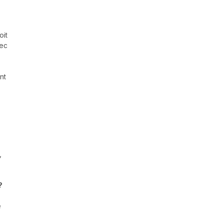
oit
vec
nt
,
?
e