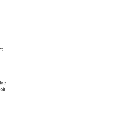
nt
dire
oit