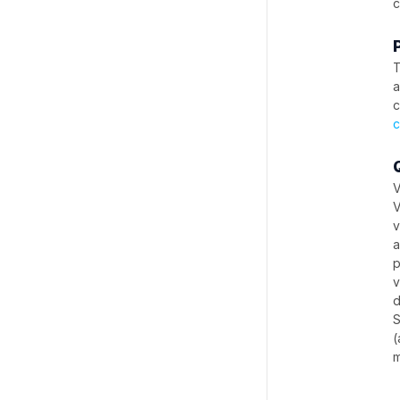
c
T
a
c
c
V
V
v
a
p
v
d
S
(
m