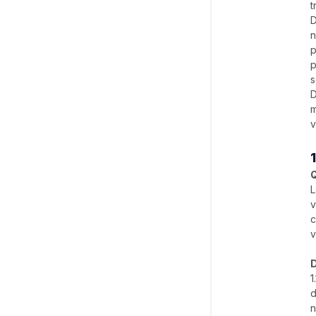
t
D
n
p
p
s
D
m
v
Q
L
v
c
v
D
1
d
n