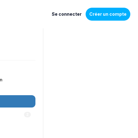
Se connecter
Créer un compte
on
2