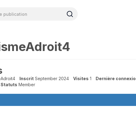
tismeAdroit4
s
eAdroit4
Inscrit
September 2024
Visites
1
Dernière connexi
Statuts
Member