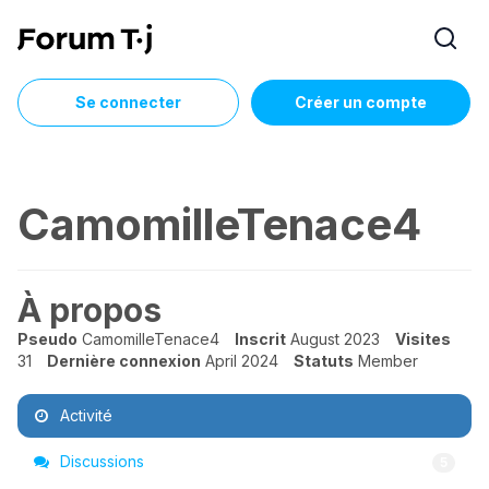
Se connecter
Créer un compte
CamomilleTenace4
À propos
Pseudo
CamomilleTenace4
Inscrit
August 2023
Visites
31
Dernière connexion
April 2024
Statuts
Member
Activité
Discussions
5