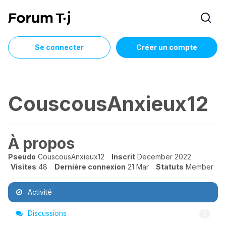
Se connecter
Créer un compte
CouscousAnxieux12
À propos
Pseudo
CouscousAnxieux12
Inscrit
December 2022
Visites
48
Dernière connexion
21 Mar
Statuts
Member
Activité
Discussions
7