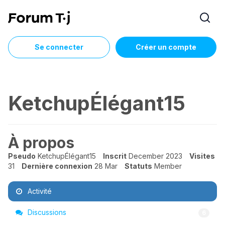
Se connecter
Créer un compte
KetchupÉlégant15
À propos
Pseudo
KetchupÉlégant15
Inscrit
December 2023
Visites
31
Dernière connexion
28 Mar
Statuts
Member
Activité
Discussions
6