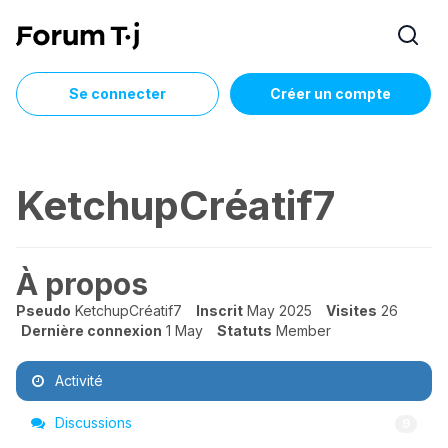
Se connecter
Créer un compte
KetchupCréatif7
À propos
Pseudo
KetchupCréatif7
Inscrit
May 2025
Visites
26
Dernière connexion
1 May
Statuts
Member
Activité
Discussions
9