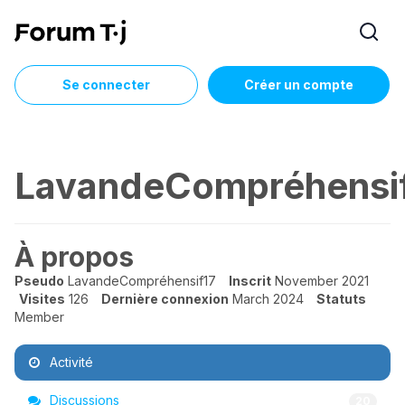
Se connecter
Créer un compte
LavandeCompréhensi
À propos
Pseudo
LavandeCompréhensif17
Inscrit
November 2021
Visites
126
Dernière connexion
March 2024
Statuts
Member
Activité
Discussions
20