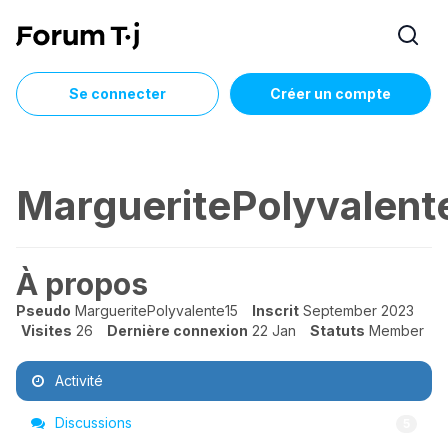
Se connecter
Créer un compte
MargueritePolyvalent
À propos
Pseudo
MargueritePolyvalente15
Inscrit
September 2023
Visites
26
Dernière connexion
22 Jan
Statuts
Member
Activité
Discussions
5