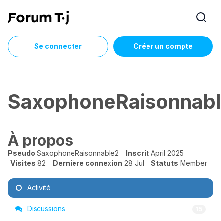
Se connecter
Créer un compte
SaxophoneRaisonnab
À propos
Pseudo
SaxophoneRaisonnable2
Inscrit
April 2025
Visites
82
Dernière connexion
28 Jul
Statuts
Member
Activité
Discussions
15