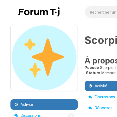
Scorp
À propo
Pseudo
Scorpion
Statuts
Member
Activité
Discussions
Activité
Réponses
Discussions
2