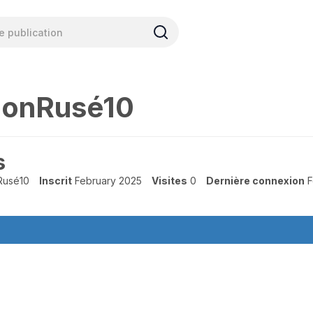
ionRusé10
s
Rusé10
Inscrit
February 2025
Visites
0
Dernière connexion
F