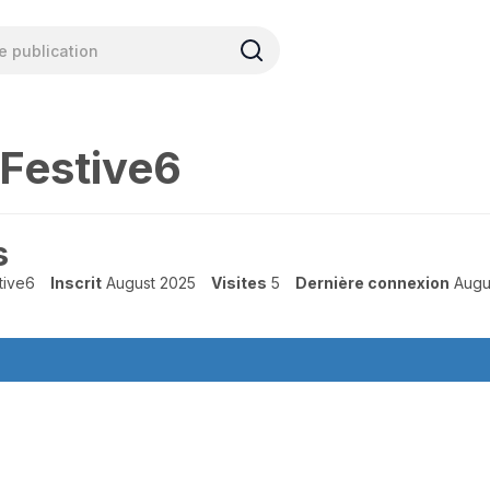
sFestive6
s
tive6
Inscrit
August 2025
Visites
5
Dernière connexion
Augu