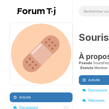
Souri
À propo
Pseudo
SourisFes
Statuts
Member
Activité
Discussions
Activité
Réponses
Discussions
2