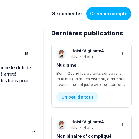
Se connecter
Créer un compte
Dernières publications
Liste
HoisinVigilante4
1a
1j
de
il/lui
·
14 ans
discussions
Nudisme
donne le défi de
Bon... Quand les parents sont pas la (
jà arrêté
et la nuit) j'aime ça vivre nu, genre rien
des trucs pour
avoir sur soi et juste avoir ce confort, je suis le seul à être nudiste... Et je fais kwa pour les voisins?
Un peu de tout
HoisinVigilante4
1j
il/lui
·
14 ans
1a
Non binaire c' compliqué