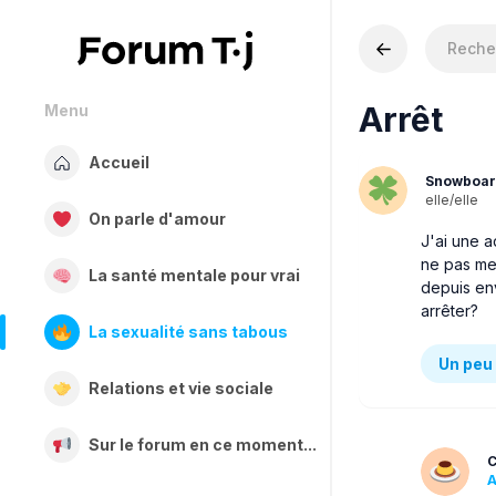
Arrêt
Menu
Accueil
Snowboar
elle/elle
On parle d'amour
J'ai une a
ne pas me 
La santé mentale pour vrai
depuis env
arrêter?
La sexualité sans tabous
Un peu 
Relations et vie sociale
Sur le forum en ce moment...
C
A