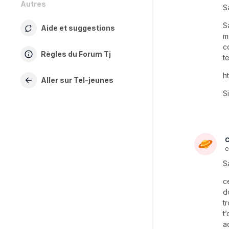
Autres
S
S
Aide et suggestions
m
c
Règles du Forum Tj
t
h
Aller sur Tel-jeunes
S
C
e
S
c
d
t
t
a