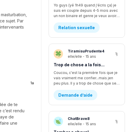
Yo guys (yé 1h49 quand j'écris ça) je
suis en couple depuis 4-5 mois avec
 masturbation,
un non binaire et genre je veux avoir des relations avec iel mais iel est pas sur d'être prêt, ça fait quelques temps qu'y commence à vouloir faire plus... L'affaire c que je me sens comme si je l'écoutais pas assez mais finalement je suis trop à l'écoute. Moi ça fait longtemps que je veux faire ma première fois avec iel, j'y est déjà pris les seins mais mtn iel veux plus, rendu la jsp kwa faire... J'y dit quoi pour lui demander pk iel veux plus me laisser les toucher?
ce sujet. Par
s intervenants
Relation sexuelle
TiramisuPrudente4
1j
elle/elle
·
15 ans
Trop de chose a la fois...
Coucou, c'est la première fois que je
vais vraiment me confier...mais jen
1a
peu plus. Il y a trop de chose que se passe en même temps...en se moment, je suis en procès contre un pédophile... j'étais supposer aller lire une lettre devant la cour il y a deux semaines environ, mais ça été reporter au dans deux mois. Encore. Ça fsit 2 ans que c'est reporter chaque fois. Moi jetais enfin prête a passer par dessus...mais c'est encore loin d'être fini et ça va juste me stresser encore plus. J'ai aussi été victims d'un viol d'un ami proche. Ça aussi sa failli partir en procès et c'était stressant parce que j'avais plein dappel par rapport a sa de pleins de personnes. Ma mère m'explicais pas bien les nouvelles par rapport a sa, se qui me faisait croire pleins d'affaires qui était fausse. Sinon, je change d'école cette année, pour mon secondaire 4. Je vais dans une école ou je ne suis pas vraiment apprecier, sans trop savoir pourquoi...je vais perdre tout mes amis et de sec 1 à sec 3 sa été les seuls années dans une seule école de tout ma vie. Lintidimation reviens de plus en plus...J'ai l'impression de redevenir comme avant...celle qui ce noyait dans le négatif a toute situation. J'ai vraiment changer aujourd'hui, sauf que j'ai trop l'impression de redevenir celle que j'étais...J'ai recommencer a me scarifier, alors que sa fais au moins des mois et des mois que je ne lavais pas fait....je ne sais plus du tout quoi faire...merci de m'avoir lu, c'est très apprecier 🤍
Demande d’aide
idée de te
 c’est rendu
saye de
ChatBrave8
1j
faire une
elle/elle
·
15 ans