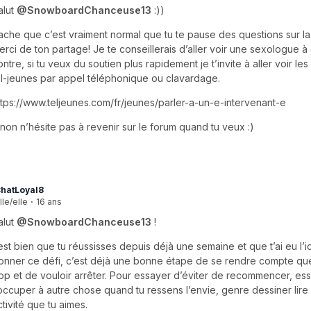
alut
@SnowboardChanceuse13
:))
ache que c’est vraiment normal que tu te pause des questions sur la
erci de ton partage! Je te conseillerais d’aller voir une sexologue à 
ontre, si tu veux du soutien plus rapidement je t’invite à aller voir le
el-jeunes par appel téléphonique ou clavardage.
ttps://www.teljeunes.com/fr/jeunes/parler-a-un-e-intervenant-e
inon n’hésite pas à revenir sur le forum quand tu veux :)
hatLoyal8
lle/elle
·
16 ans
alut
@SnowboardChanceuse13
!
est bien que tu réussisses depuis déjà une semaine et que t’ai eu l’
onner ce défi, c’est déjà une bonne étape de se rendre compte que
rop et de vouloir arrêter. Pour essayer d’éviter de recommencer, es
’occuper à autre chose quand tu ressens l’envie, genre dessiner lire 
ctivité que tu aimes.