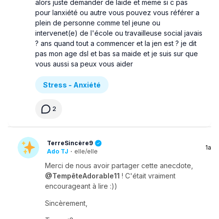
alors juste demander de laide et meme si c pas
pour lanxiété ou autre vous pouvez vous référer a
plein de personne comme tel jeune ou
intervenet(e) de l'école ou travailleuse social javais
? ans quand tout a commencer et la jen est ? je dit
pas mon age dsl et bas sa maide et je suis sur que
vous aussi sa peux vous aider
Stress - Anxiété
2
TerreSincère9
1a
Ado TJ
·
elle/elle
Merci de nous avoir partager cette anecdote,
@TempêteAdorable11
! C'était vraiment
encourageant à lire :))
Sincèrement,