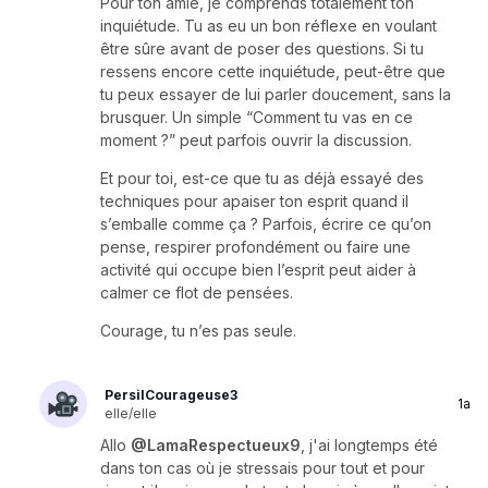
Pour ton amie, je comprends totalement ton
inquiétude. Tu as eu un bon réflexe en voulant
être sûre avant de poser des questions. Si tu
ressens encore cette inquiétude, peut-être que
tu peux essayer de lui parler doucement, sans la
brusquer. Un simple “Comment tu vas en ce
moment ?” peut parfois ouvrir la discussion.
Et pour toi, est-ce que tu as déjà essayé des
techniques pour apaiser ton esprit quand il
s’emballe comme ça ? Parfois, écrire ce qu’on
pense, respirer profondément ou faire une
activité qui occupe bien l’esprit peut aider à
calmer ce flot de pensées.
Courage, tu n’es pas seule.
PersilCourageuse3
1a
elle/elle
Allo
@LamaRespectueux9
, j'ai longtemps été
dans ton cas où je stressais pour tout et pour