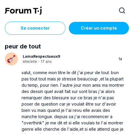
Se connecter
Créer un compte
peur de tout
LamaRespectueux9
1a
elle/elle
·
17 ans
salut, comme mon titre le dit j'ai peur de tout. bon
pas tout tout mais je stresse beaucoup ,et la plupart
du temp, pour rien. l'autre jour mon amis ma montrer
des dessin quel avait fait sur sont bras j'ai alors
remarquer des blessure sur ce bras je n'ai pas
poser de question car je voulait être sur d'avoir
bien vu mais quand je l'ai revu elle avais des
manche longue. depuis sa j'ai recommencer a
"overthink" je me dit et si elle voulais te l'ai montrer
genre elle cherche de l'aide,et si elle attend que je