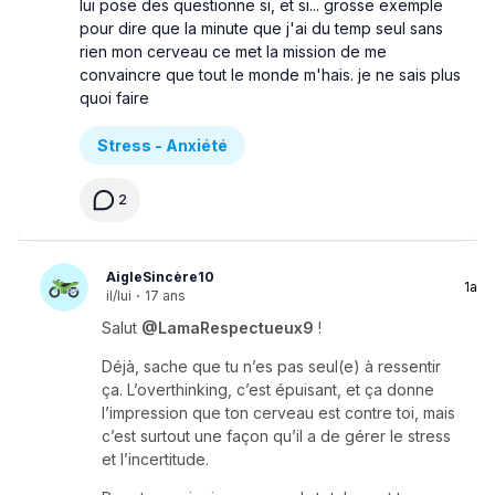
lui pose des questionne si, et si... grosse exemple
pour dire que la minute que j'ai du temp seul sans
rien mon cerveau ce met la mission de me
convaincre que tout le monde m'hais. je ne sais plus
quoi faire
Stress - Anxiété
2
AigleSincère10
1a
il/lui
·
17 ans
Salut
@LamaRespectueux9
!
Déjà, sache que tu n’es pas seul(e) à ressentir
ça. L’overthinking, c’est épuisant, et ça donne
l’impression que ton cerveau est contre toi, mais
c’est surtout une façon qu’il a de gérer le stress
et l’incertitude.