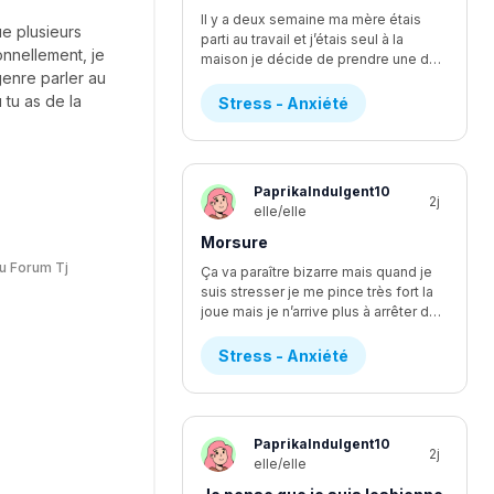
Il y a deux semaine ma mère étais
ue plusieurs
parti au travail et j’étais seul à la
onnellement, je
maison je décide de prendre une douche et après je n’arrive pas à sortir j’étais convaincu que qqlq étais dans ma maison j’ai refuser de sortir jusqu’à ce que ma mère revienne car je m’imaginais les pire senario en boucle et n’arrivais pas à m’arrêter j’ai attendu 3heure dans la salle de bain a prote barrer en attendant que ma mère vienne et ce n’ai pas la première fois à chaque soir je dois vérifier 4fois que toute les serrure de ma maison soit barrée car sinon je ne dort pas je ne comprend pas pourquoi ça m’arrive il y a à peine 2 mois je n’avais pas du tt de stress par rapport à ce que qqlq vienne chez nous est ce que je suis la seul? Et est ce que vous avez des idées de comment je pourrait m’en débarrasser
 genre parler au
 tu as de la
Stress - Anxiété
PaprikaIndulgent10
2j
elle/elle
Morsure
u Forum Tj
Ça va paraître bizarre mais quand je
suis stresser je me pince très fort la
joue mais je n’arrive plus à arrêter depuis 1ans ça fait 3 ans que je le fait assez régulièrement mais là j’arrive plus à arrêter je saigne et ma peau s’arrache à chaque fois et parfois je ne m’en rend même pas compte et je ne peut pas en parler à mes amie car à chaque fois que j’ai essayer elle fesais des blague a propos de ce que je leur disais et j’aimerais réussir à diminuer mon stress car il m’empêche aussi a dormir car je pense à tous ce qu’il peut arriver je commençais à aller mieux et 2 mois après c’est pire que jamais je ne sais plus quoi faire
Stress - Anxiété
PaprikaIndulgent10
2j
elle/elle