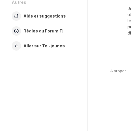
Autres
J
u
Aide et suggestions
t
p
Règles du Forum Tj
d
Aller sur Tel-jeunes
À propos