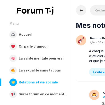
Mes note
Menu
Accueil
BambooBri
il/lui
·
16 a
On parle d'amour
A chaque 
d'étudier 
La santé mentale pour vrai
et que je 
La sexualité sans tabous
École -
Relations et vie sociale
C
Sur le forum en ce moment...
A
S