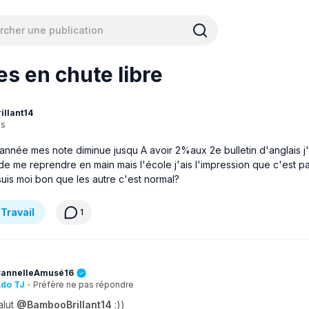
s en chute libre
llant14
ns
année mes note diminue jusqu A avoir 2%aux 2e bulletin d'anglais j
de me reprendre en main mais l'école j'ais l'impression que c'est pa
suis moi bon que les autre c'est normal?
 Travail
1
annelleAmusé16
do TJ
·
Préfère ne pas répondre
alut
@BambooBrillant14
:))