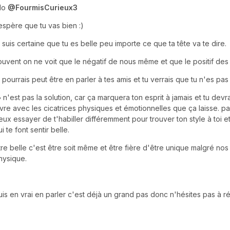
llo
@FourmisCurieux3
'espère que tu vas bien :)
e suis certaine que tu es belle peu importe ce que ta tête va te dire.
ouvent on ne voit que le négatif de nous même et que le positif des 
u pourrais peut être en parler à tes amis et tu verrais que tu n'es pas
 n'est pas la solution, car ça marquera ton esprit à jamais et tu dev
ivre avec les cicatrices physiques et émotionnelles que ça laisse. pa
eux essayer de t'habiller différemment pour trouver ton style à toi e
i te font sentir belle.
tre belle c'est être soit même et être fière d'être unique malgré nos
hysique.
uis en vrai en parler c'est déjà un grand pas donc n'hésites pas à réé