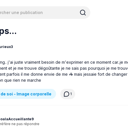
s...
urieux3
ang.. j'ai juste vraiment besoin de m'exprimer en ce moment car..je 
nt et je me trouve dégoûtante je ne sais pas pourquoi je me trouve 
t parfois il me donne envie de me 🦓 mais jessaie fort de changer e
ion que rien ne marche
de soi - Image corporelle
1
oalaAccueillante9
réfère ne pas répondre