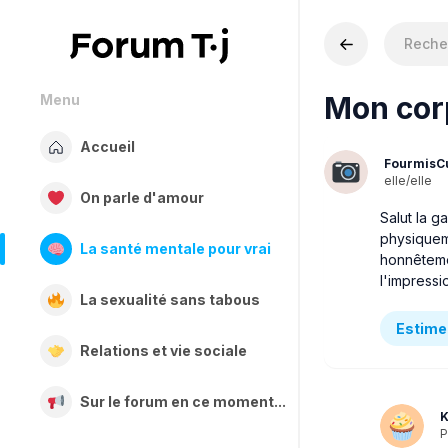
Mon corp
Menu
Accueil
FourmisC
elle/elle
On parle d'amour
Salut la g
physiqueme
La santé mentale pour vrai
honnêtemen
l'impress
La sexualité sans tabous
Estime 
Relations et vie sociale
Sur le forum en ce moment...
K
P