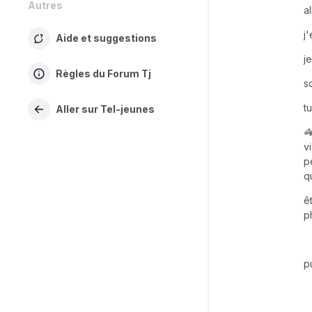
Autres
a
j
Aide et suggestions
j
Règles du Forum Tj
s
t
Aller sur Tel-jeunes

v
p
qu
ê
p
p