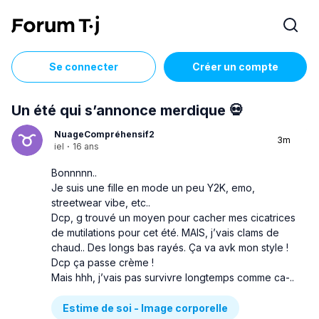
Se connecter
Créer un compte
Un été qui s’annonce merdique 💀
NuageCompréhensif2
3m
iel
·
16 ans
Bonnnnn..
Je suis une fille en mode un peu Y2K, emo,
streetwear vibe, etc..
Dcp, g trouvé un moyen pour cacher mes cicatrices
de mutilations pour cet été. MAIS, j’vais clams de
chaud.. Des longs bas rayés. Ça va avk mon style !
Dcp ça passe crème !
Mais hhh, j’vais pas survivre longtemps comme ca-..
Estime de soi - Image corporelle