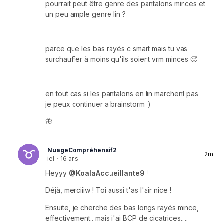
pourrait peut être genre des pantalons minces et
un peu ample genre lin ?
parce que les bas rayés c smart mais tu vas
surchauffer à moins qu'ils soient vrm minces 🥵
en tout cas si les pantalons en lin marchent pas
je peux continuer a brainstorm :)
🦋
NuageCompréhensif2
2m
iel
·
16 ans
Heyyy
@KoalaAccueillante9
!
Déjà, merciiiw ! Toi aussi t'as l'air nice !
Ensuite, je cherche des bas longs rayés mince,
effectivement.. mais j'ai BCP de cicatrices.....