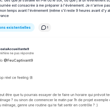
uc: dès que je travaille en PM ou le soir, ou que j'ai un évènement soc
journée est consacrée à me préparer à l'évènement. Je n'arrive pas
 mon temps avant l'évènement (même s'il reste 9 heures avant d'y all
vance
ns existentielles
1
oalaAccueillante9
réfère ne pas répondre
llo
@FeuCaptivant9
rop réel ce feeling 🦋
eut être que tu pourrais essayer de te faire un horaire qui prévoit te
énage ? ou sinon de commencer le matin par 1h de projet exemple e
u ménage, genre une routine qui te fait sentir en contrôle ? :)