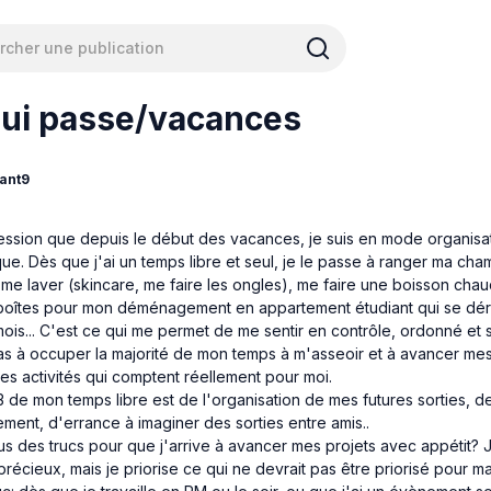
ui passe/vacances
ant9
pression que depuis le début des vacances, je suis en mode organis
ue. Dès que j'ai un temps libre et seul, je le passe à ranger ma cha
me laver (skincare, me faire les ongles), me faire une boisson cha
 boîtes pour mon déménagement en appartement étudiant qui se dé
ois... C'est ce qui me permet de me sentir en contrôle, ordonné et sa
as à occuper la majorité de mon temps à m'asseoir et à avancer mes 
es activités qui comptent réellement pour moi.
/3 de mon temps libre est de l'organisation de mes futures sorties, d
ent, d'errance à imaginer des sorties entre amis..
s des trucs pour que j'arrive à avancer mes projets avec appétit? Je
récieux, mais je priorise ce qui ne devrait pas être priorisé pour ma