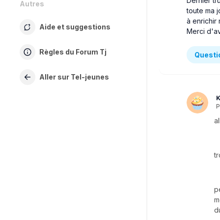
Dernier tr
Autres
toute ma 
à enrichir
Aide et suggestions
Merci d'a
Règles du Forum Tj
Questio
Aller sur Tel-jeunes
K
P
a
t
p
m
d