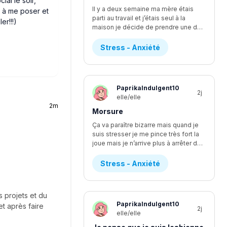
ial le soir,
Il y a deux semaine ma mère étais
 à me poser et
parti au travail et j’étais seul à la
er!!!)
maison je décide de prendre une douche et après je n’arrive pas à sortir j’étais convaincu que qqlq étais dans ma maison j’ai refuser de sortir jusqu’à ce que ma mère revienne car je m’imaginais les pire senario en boucle et n’arrivais pas à m’arrêter j’ai attendu 3heure dans la salle de bain a prote barrer en attendant que ma mère vienne et ce n’ai pas la première fois à chaque soir je dois vérifier 4fois que toute les serrure de ma maison soit barrée car sinon je ne dort pas je ne comprend pas pourquoi ça m’arrive il y a à peine 2 mois je n’avais pas du tt de stress par rapport à ce que qqlq vienne chez nous est ce que je suis la seul? Et est ce que vous avez des idées de comment je pourrait m’en débarrasser
Stress - Anxiété
PaprikaIndulgent10
2j
elle/elle
2m
Morsure
Ça va paraître bizarre mais quand je
suis stresser je me pince très fort la
joue mais je n’arrive plus à arrêter depuis 1ans ça fait 3 ans que je le fait assez régulièrement mais là j’arrive plus à arrêter je saigne et ma peau s’arrache à chaque fois et parfois je ne m’en rend même pas compte et je ne peut pas en parler à mes amie car à chaque fois que j’ai essayer elle fesais des blague a propos de ce que je leur disais et j’aimerais réussir à diminuer mon stress car il m’empêche aussi a dormir car je pense à tous ce qu’il peut arriver je commençais à aller mieux et 2 mois après c’est pire que jamais je ne sais plus quoi faire
Stress - Anxiété
s projets et du
PaprikaIndulgent10
t après faire
2j
elle/elle