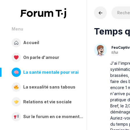
Temps q
Menu
Accueil
FeuCaptiv
il/lui
On parle d'amour
J'ai l'im
systématiq
La santé mentale pour vrai
brassées, 
faire des
La sexualité sans tabous
encore 1 m
n'arrive p
pratique d
Relations et vie sociale
Bref, le 2
déménagem
Sur le forum en ce moment...
Auriez-vou
du temps p