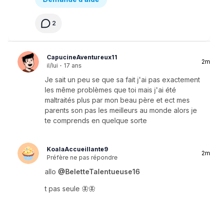
2
CapucineAventureux11
2m
il/lui
·
17 ans
Je sait un peu se que sa fait j'ai pas exactement
les même problèmes que toi mais j'ai été
maltraités plus par mon beau père et ect mes
parents son pas les meilleurs au monde alors je
te comprends en quelque sorte
KoalaAccueillante9
2m
Préfère ne pas répondre
allo
@BeletteTalentueuse16
t pas seule 🦋🦋