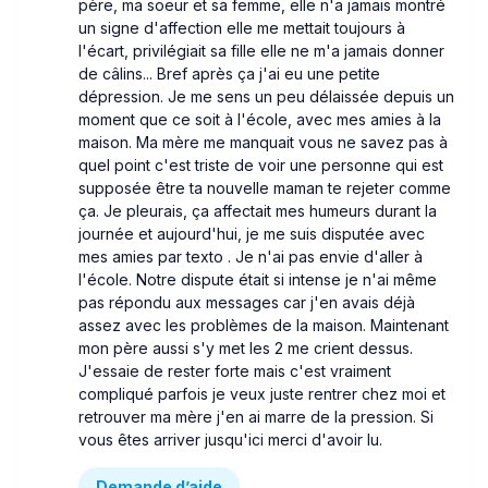
père, ma soeur et sa femme, elle n'a jamais montré
un signe d'affection elle me mettait toujours à
l'écart, privilégiait sa fille elle ne m'a jamais donner
de câlins... Bref après ça j'ai eu une petite
dépression. Je me sens un peu délaissée depuis un
moment que ce soit à l'école, avec mes amies à la
maison. Ma mère me manquait vous ne savez pas à
quel point c'est triste de voir une personne qui est
supposée être ta nouvelle maman te rejeter comme
ça. Je pleurais, ça affectait mes humeurs durant la
journée et aujourd'hui, je me suis disputée avec
mes amies par texto . Je n'ai pas envie d'aller à
l'école. Notre dispute était si intense je n'ai même
pas répondu aux messages car j'en avais déjà
assez avec les problèmes de la maison. Maintenant
mon père aussi s'y met les 2 me crient dessus.
J'essaie de rester forte mais c'est vraiment
compliqué parfois je veux juste rentrer chez moi et
retrouver ma mère j'en ai marre de la pression. Si
vous êtes arriver jusqu'ici merci d'avoir lu.
Demande d’aide