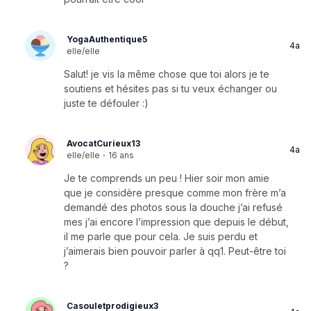
YogaAuthentique5
4a
elle/elle
Salut! je vis la même chose que toi alors je te
soutiens et hésites pas si tu veux échanger ou
juste te défouler :)
AvocatCurieux13
4a
elle/elle
·
16 ans
Je te comprends un peu ! Hier soir mon amie
que je considère presque comme mon frère m’a
demandé des photos sous la douche j’ai refusé
mes j’ai encore l’impression que depuis le début,
il me parle que pour cela. Je suis perdu et
j’aimerais bien pouvoir parler à qq1. Peut-être toi
?
Casouletprodigieux3