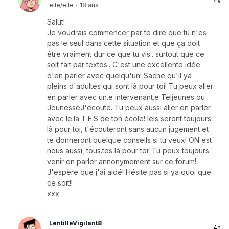
4a
elle/elle
·
18 ans
Salut!
Je voudrais commencer par te dire que tu n'es
pas le seul dans cette situation et que ça doit
être vraiment dur ce que tu vis.. surtout que ce
soit fait par textos.. C'est une excellente idée
d'en parler avec quelqu'un! Sache qu'il ya
pleins d'adultes qui sont là pour toi! Tu peux aller
en parler avec un.e intervenant.e Teljeunes ou
JeunesseJ'écoute. Tu peux aussi aller en parler
avec le.la T.E.S de ton école! Iels seront toujours
là pour toi, t'écouteront sans aucun jugement et
te donneront quelque conseils si tu veux! ON est
nous aussi, tous.tes là pour toi! Tu peux toujours
venir en parler annonymement sur ce forum!
J'espère que j'ai aidé! Hésite pas si ya quoi que
ce soit!!
xxx
LentilleVigilant8
4a