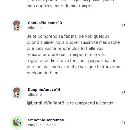
mon copain vienne de me tromper
CactusPlaisante10
2a
elle/elle
Je te comprend sa fait mal de voir quelqun
quond a aimer nous oublier aussi vite mes sache
que cela vas te rendre plus fort elle vas
remarquer quelle ses tromper et elle vas
regretter au final tu va ten sortir gagnant sache
que tout vas bien aller et je sais que tu trouveras
quelqun de bien
DauphinAmusé14
2a
elle/elle
@LentilleVigilant8
je te comprend tellement
SmoothieContente9
1a
elle/elle
·
15 ans