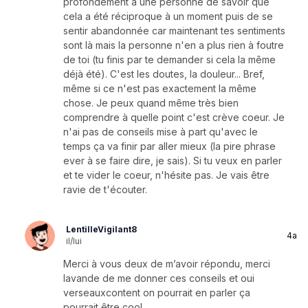
profondément à une personne de savoir que
cela a été réciproque à un moment puis de se
sentir abandonnée car maintenant tes sentiments
sont là mais la personne n'en a plus rien à foutre
de toi (tu finis par te demander si cela la même
déjà été). C'est les doutes, la douleur... Bref,
même si ce n'est pas exactement la même
chose. Je peux quand même très bien
comprendre à quelle point c'est crève coeur. Je
n'ai pas de conseils mise à part qu'avec le
temps ça va finir par aller mieux (la pire phrase
ever à se faire dire, je sais). Si tu veux en parler
et te vider le coeur, n'hésite pas. Je vais être
ravie de t'écouter.
LentilleVigilant8
4a
il/lui
Merci à vous deux de m’avoir répondu, merci
lavande de me donner ces conseils et oui
verseauxcontent on pourrait en parler ça
pourrait être cool