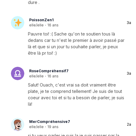
dure .
PoissonZen1
3a
elle/elle
·
16 ans
Pauvre toi! :( Sache qu'on te soutien tous là
dedans car tu n'est le premier à avoir passé par
là et que si un jour tu souhaite parler, je peux
être là pr toi! :)
RoseCompréhensif7
3a
elle/elle
·
16 ans
Salut! Ouach, c'est vrai sa doit vraiment être
plate, je te comprend tellement! Je suis de tout
coeur avec toi et si tu a besoin de parler, je suis
là!
MerCompréhensive7
2a
elle/elle
·
19 ans
si tu veux parler je suis la je suis passer par la