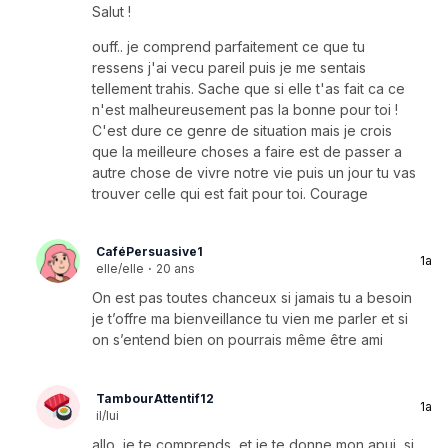
Salut !
ouff.. je comprend parfaitement ce que tu
ressens j'ai vecu pareil puis je me sentais
tellement trahis. Sache que si elle t'as fait ca ce
n'est malheureusement pas la bonne pour toi !
C'est dure ce genre de situation mais je crois
que la meilleure choses a faire est de passer a
autre chose de vivre notre vie puis un jour tu vas
trouver celle qui est fait pour toi. Courage
CaféPersuasive1
1a
elle/elle
·
20 ans
On est pas toutes chanceux si jamais tu a besoin
je t’offre ma bienveillance tu vien me parler et si
on s’entend bien on pourrais même être ami
TambourAttentif12
1a
il/lui
allo, je te comprends, et je te donne mon apui, si