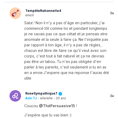
TempêteRationnelle4
3a
elle/il
Salut ! Non il n'y a pas d'âge en particulier, j'ai
commencé tôt comme toi et pendant longtemps
je ne savais pas ce que cétait et je pensais etre
anormale et la seule à faire ça. Ne t'inquiète pas
par rapport à ton âge, il n'y a pas de règles,
chacun est libre de faire ce qu'il veut avec son
corps, c'est tout à fait naturel et ça ne devrais
pas être un tabou. Tu n'es pas obligée d'en
parler à tes parents, c'est seulement si tu en as
en a envie.J'espere que ma reponse t'auras été
utile
RoseSympathique7
3a
Ado TJ
·
elle/elle
·
20 ans
Coucou
@ThéPersuasive15
!
J'espère que tu vas bien :)