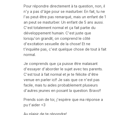
Pour répondre directement à ta question, non, il
n'y a pas d'âge pour se masturber. En fait, tu ne
l'as peut-être pas remarqué, mais un enfant de 1
an peut se masturber. Un enfant de 5 ans aussi.
C'est totalement normal et ça fait partie du
développement humain. C'est juste que
lorsqu'on grandit, on comprend le côté
d'excitation sexuelle de la chose! Et ne
t'inquiète pas, c'est quelque chose de tout à fait
normal.
Je comprends que ça puisse être malaisant
d'essayer d'aborder le sujet avec tes parents.
C'est tout à fait normal et je te félicite d'être
venue en parler ici!! Je sais que ce n'est pas
facile, mais tu aides probablement plusieurs
d'autres jeunes en posant la question. Bravo!!
Prends soin de toi, j'espère que ma réponse a
pu t'aider <3
Au plaisir de te répondre!