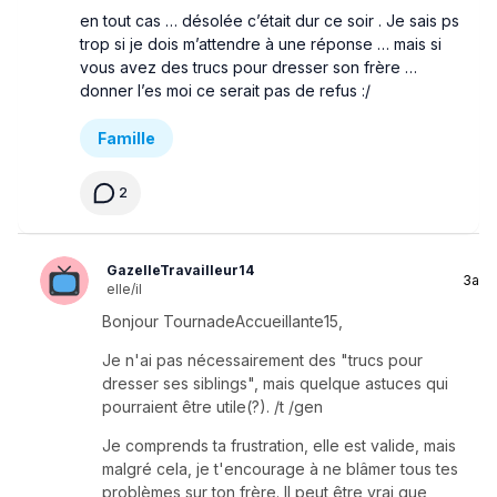
en tout cas … désolée c’était dur ce soir . Je sais ps
trop si je dois m’attendre à une réponse … mais si
vous avez des trucs pour dresser son frère …
donner l’es moi ce serait pas de refus :/
Famille
2
GazelleTravailleur14
3a
elle/il
Bonjour TournadeAccueillante15,
Je n'ai pas nécessairement des "trucs pour
dresser ses siblings", mais quelque astuces qui
pourraient être utile(?). /t /gen
Je comprends ta frustration, elle est valide, mais
malgré cela, je t'encourage à ne blâmer tous tes
problèmes sur ton frère. Il peut être vrai que