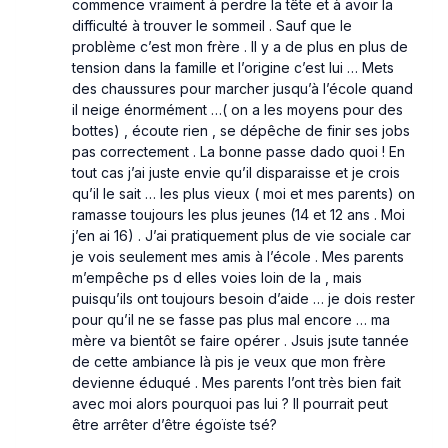
commence vraiment à perdre la tête et à avoir la
difficulté à trouver le sommeil . Sauf que le
problème c’est mon frère . Il y a de plus en plus de
tension dans la famille et l’origine c’est lui … Mets
des chaussures pour marcher jusqu’à l’école quand
il neige énormément …( on a les moyens pour des
bottes) , écoute rien , se dépêche de finir ses jobs
pas correctement . La bonne passe dado quoi ! En
tout cas j’ai juste envie qu’il disparaisse et je crois
qu’il le sait … les plus vieux ( moi et mes parents) on
ramasse toujours les plus jeunes (14 et 12 ans . Moi
j’en ai 16) . J’ai pratiquement plus de vie sociale car
je vois seulement mes amis à l’école . Mes parents
m’empêche ps d elles voies loin de la , mais
puisqu’ils ont toujours besoin d’aide … je dois rester
pour qu’il ne se fasse pas plus mal encore … ma
mère va bientôt se faire opérer . Jsuis jsute tannée
de cette ambiance là pis je veux que mon frère
devienne éduqué . Mes parents l’ont très bien fait
avec moi alors pourquoi pas lui ? Il pourrait peut
être arrêter d’être égoïste tsé?