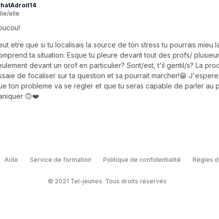
hatAdroit14
lle/elle
oucou!
eut etre que si tu localisais la source de ton stress tu pourrais mieu 
omprend ta situation. Esque tu pleure devant tout des profs/ plusieur
eulement devant un orof en particulier? Sont/est, t'il gentil/s? La pro
ssaie de focaliser sur ta question et sa pourrait marcher!😁 J'esper
ue ton probleme va se regler et que tu seras capable de parler au 
aniquer 🙃❤️
Aide
Service de formation
Politique de confidentialité
Règles d
© 2021 Tel-jeunes. Tous droits réservés