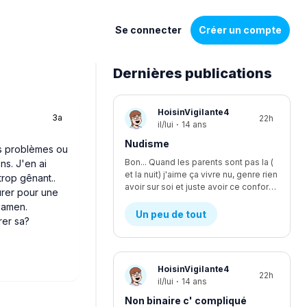
Se connecter
Créer un compte
Dernières publications
Liste
HoisinVigilante4
3a
22h
de
il/lui
·
14 ans
discussions
Nudisme
es problèmes ou
Bon... Quand les parents sont pas la (
ns. J'en ai
et la nuit) j'aime ça vivre nu, genre rien
trop gênant..
avoir sur soi et juste avoir ce confort, je suis le seul à être nudiste... Et je fais kwa pour les voisins?
urer pour une
xamen.
Un peu de tout
rer sa?
HoisinVigilante4
22h
il/lui
·
14 ans
Non binaire c' compliqué