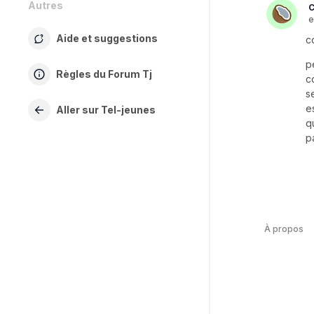
Autres
C
e
Aide et suggestions
c
p
Règles du Forum Tj
c
s
e
Aller sur Tel-jeunes
q
p
À propos