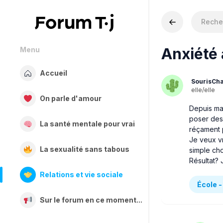
Anxiété 
Menu
Accueil
SourisCh
elle/elle
On parle d'amour
Depuis ma
poser des 
La santé mentale pour vrai
réçament p
Je veux v
La sexualité sans tabous
simple ch
Résultat? 
Relations et vie sociale
École -
Sur le forum en ce moment...