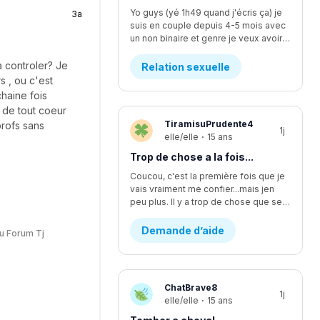
Yo guys (yé 1h49 quand j'écris ça) je
3a
suis en couple depuis 4-5 mois avec
un non binaire et genre je veux avoir des relations avec iel mais iel est pas sur d'être prêt, ça fait quelques temps qu'y commence à vouloir faire plus... L'affaire c que je me sens comme si je l'écoutais pas assez mais finalement je suis trop à l'écoute. Moi ça fait longtemps que je veux faire ma première fois avec iel, j'y est déjà pris les seins mais mtn iel veux plus, rendu la jsp kwa faire... J'y dit quoi pour lui demander pk iel veux plus me laisser les toucher?
la controler? Je
Relation sexuelle
s , ou c'est
chaine fois
e de tout coeur
TiramisuPrudente4
profs sans
1j
elle/elle
·
15 ans
Trop de chose a la fois...
Coucou, c'est la première fois que je
vais vraiment me confier...mais jen
peu plus. Il y a trop de chose que se passe en même temps...en se moment, je suis en procès contre un pédophile... j'étais supposer aller lire une lettre devant la cour il y a deux semaines environ, mais ça été reporter au dans deux mois. Encore. Ça fsit 2 ans que c'est reporter chaque fois. Moi jetais enfin prête a passer par dessus...mais c'est encore loin d'être fini et ça va juste me stresser encore plus. J'ai aussi été victims d'un viol d'un ami proche. Ça aussi sa failli partir en procès et c'était stressant parce que j'avais plein dappel par rapport a sa de pleins de personnes. Ma mère m'explicais pas bien les nouvelles par rapport a sa, se qui me faisait croire pleins d'affaires qui était fausse. Sinon, je change d'école cette année, pour mon secondaire 4. Je vais dans une école ou je ne suis pas vraiment apprecier, sans trop savoir pourquoi...je vais perdre tout mes amis et de sec 1 à sec 3 sa été les seuls années dans une seule école de tout ma vie. Lintidimation reviens de plus en plus...J'ai l'impression de redevenir comme avant...celle qui ce noyait dans le négatif a toute situation. J'ai vraiment changer aujourd'hui, sauf que j'ai trop l'impression de redevenir celle que j'étais...J'ai recommencer a me scarifier, alors que sa fais au moins des mois et des mois que je ne lavais pas fait....je ne sais plus du tout quoi faire...merci de m'avoir lu, c'est très apprecier 🤍
Demande d’aide
u Forum Tj
ChatBrave8
1j
elle/elle
·
15 ans