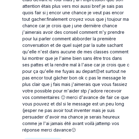
attention étais plus vers moi aussi bref je sais pas
quois fair si j encor une chance je veut pas encor
tout gacher.finalement croyez vous que j toujour ma
chance car je crois que j une dernière chance
j'aimerais avoir des conseil comment m'y prendre
pour lui parler comment abborder la première
conversation et de quel sujet par la suite sachant
qu'elle n'est dans aucune de mes classes comment
lui montrer que je l'aime bien sans être tros dans
ses pattes et la rendre mal à l'aise car je crois que c
pour ça qu'elle me fuyais au depart😔et surtout ne
pas encor tout gâcher bon ok c pas le message le
plus clair que j fais mais j'aimerais que vous fassiez
votre possible pour m'aider stp j'adore recevoir
vos commentaires 🙂 merci d'avance de fair ce que
vous pouvez et dsl si le message est un peu long
(jesper ne pas avoir tout inventer mais je suis
persuader d'avoir ma chance je serais heureux
comme je l'ai jamais été avant voilà jattemp vos
réponse merci davance🙂