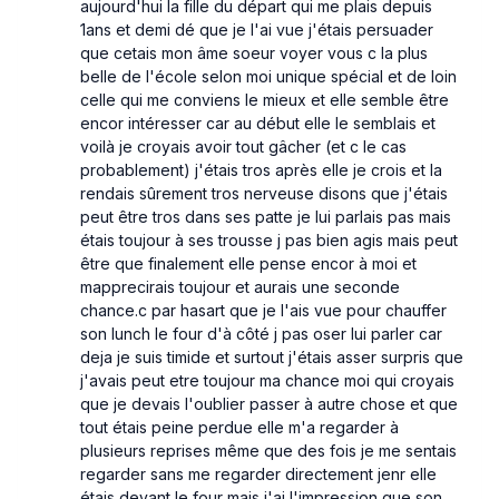
aujourd'hui la fille du départ qui me plais depuis
1ans et demi dé que je l'ai vue j'étais persuader
que cetais mon âme soeur voyer vous c la plus
belle de l'école selon moi unique spécial et de loin
celle qui me conviens le mieux et elle semble être
encor intéresser car au début elle le semblais et
voilà je croyais avoir tout gâcher (et c le cas
probablement) j'étais tros après elle je crois et la
rendais sûrement tros nerveuse disons que j'étais
peut être tros dans ses patte je lui parlais pas mais
étais toujour à ses trousse j pas bien agis mais peut
être que finalement elle pense encor à moi et
mapprecirais toujour et aurais une seconde
chance.c par hasart que je l'ais vue pour chauffer
son lunch le four d'à côté j pas oser lui parler car
deja je suis timide et surtout j'étais asser surpris que
j'avais peut etre toujour ma chance moi qui croyais
que je devais l'oublier passer à autre chose et que
tout étais peine perdue elle m'a regarder à
plusieurs reprises même que des fois je me sentais
regarder sans me regarder directement jenr elle
étais devant le four mais j'ai l'impression que son