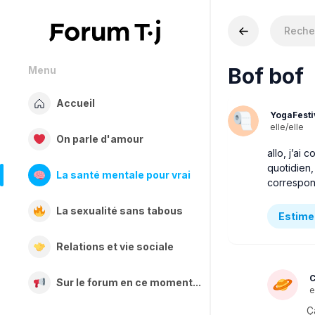
Bof bof
Menu
Accueil
YogaFesti
elle/elle
On parle d'amour
allo, j’ai
quotidien,
La santé mentale pour vrai
correspond
La sexualité sans tabous
Estime 
Relations et vie sociale
C
Sur le forum en ce moment...
e
Ç