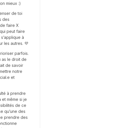
mon mieux :)
enser de toi
s des
de faire X
qui peut faire
 s’applique à
r les autres. 💜
oriser parfois.
 as le droit de
fait de savoir
 mettre notre
ial.e et
ulté à prendre
a et même si je
sibilités de ce
nse qu’une des
 de prendre des
onctionne