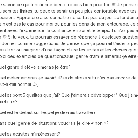
e savoir ce qui fonctionne bien ou moins bien pour toi. 💜 Je pense
ù sont tes limites, tu peux te sentir un peu plus confortable avec tes
écisions.Apprendre à se connaître ne se fait pas du jour au lendemai
e n’est pas le cas pour moi ou pour les gens de mon entourage. Je 
ient avec l’expérience, la confiance en soi et le temps. Tu n’as pas 
a 💜 Si tu veux, tu pourrais essayer de répondre à quelques questio
e donner comme suggestions. Je pense que ça pourrait t’aider à peu
isualiser ou imaginer d’une façon claire tes limites et les choses que
oici des exemples de questions:Quel genre d’ami.e aimerais-je être
uel genre d’élève aimerais je être?
uel métier aimerais-je avoir? (Pas de stress si tu n’as pas encore d
out-à-fait normal 😉)
uelles sont 5 qualités que j’ai? Que j’aimerais développer? Que j’aim
méliorer?
uel est le défaut sur lequel je devrais travailler?
ans quel genre de situations voudrais je dire « non »?
uelles activités m’intéressent?