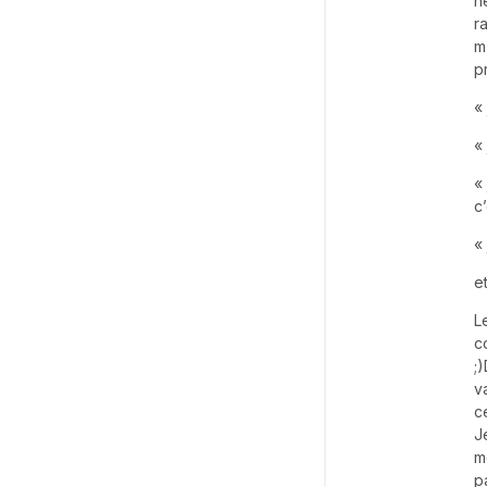
n
r
m
p
«
«
«
c
«
et
L
c
;
v
c
J
m
p