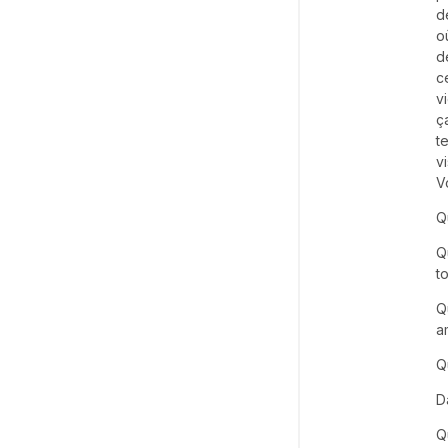
d
o
d
c
v
ç
t
v
V
Q
Q
t
Q
a
Q
D
Q