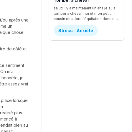
Tomber a cheval
salut! il y a maintenant un ans je suis
tomber a cheval moi et mon petit
cousin on adore l'équitation donc on a fait un quand de jour d'équitation et c'était vraiment le fun j'avait un cheval que je m'étai vraiment beaucoup attacher mais se cheval avien comme réputation de faire tomber les personne mais je l'avait déjà monte lundi et tout ce bien passer et j'ai réussi a pas tomber lundi que mon cheval ( jessie) a essaie de le faire et je réussi a le contrôler donc j'ai demander a la prof si je pouvais la monter et elle a accepter mais le mercredi de la semaine je tomber depuis que je suis toute petite J'ADORAIS LES CHEVEUX mais quand je suis tomber je n'arrivait plus a respire pendent au moins une bonne grosse minute j'ai eu un étirement du loberais dans le dos ou un truc comme ca au début je n'arrivais vraiment pas a me lever les monitrice mon dit de me mettre sur le coter et de prendre le temps pour me relever j'ai eu un rendez-vous chez le chiro et elle ma dit que je pouvez pas remonter avent 2 jour si sa me faisait plus mal mais je ne suis pas remonter mais je voulais voir si Jessie était correct donc je suis aller mais je n'ai pas monter Mais la sa fais un ans et je sais pas il a une parti de moi qui veut vraiment remonter mais l'autre a vraiment peur et sa me STRESS ENORMEMENT donc si vous avais de conseille je suis preneusedesoler pour le faute d'ortoragphe et ja pas tout dit le detaille mais les plus importent
t/ou après une
omme un
Stress - Anxiété
uelque chose
tre de côté et
 ce sentiment
. On m’a
ur honnête, je
tre assez vrai
a place lorsque
un
 réalisé plus
ommencé à
tendait bien au
parlait