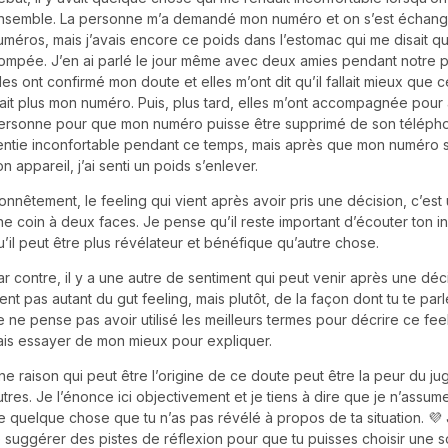
nsemble. La personne m’a demandé mon numéro et on s’est échan
uméros, mais j’avais encore ce poids dans l’estomac qui me disait qu
rompée. J’en ai parlé le jour même avec deux amies pendant notre p
lles ont confirmé mon doute et elles m’ont dit qu’il fallait mieux que
’ait plus mon numéro. Puis, plus tard, elles m’ont accompagnée pour al
ersonne pour que mon numéro puisse être supprimé de son télépho
entie inconfortable pendant ce temps, mais après que mon numéro so
on appareil, j’ai senti un poids s’enlever.
onnêtement, le feeling qui vient après avoir pris une décision, c’e
ne coin à deux faces. Je pense qu’il reste important d’écouter ton in
u’il peut être plus révélateur et bénéfique qu’autre chose.
ar contre, il y a une autre de sentiment qui peut venir après une déc
ient pas autant du gut feeling, mais plutôt, de la façon dont tu te par
e ne pense pas avoir utilisé les meilleurs termes pour décrire ce feel
ais essayer de mon mieux pour expliquer.
ne raison qui peut être l’origine de ce doute peut être la peur du j
utres. Je l’énonce ici objectivement et je tiens à dire que je n’assum
e quelque chose que tu n’as pas révélé à propos de ta situation. 💜 
e suggérer des pistes de réflexion pour que tu puisses choisir une so