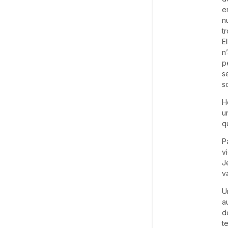
e
n
t
E
n
p
s
s
H
u
q
P
v
J
v
U
a
d
t