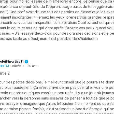
arfois pour moi et j’essaie de m’améliorer encore. Je pense que ça 
’expérience et peut-être de l’apprentissage aussi. Je te suggérerais
ussi :) Une prof avait dit une fois ces paroles en classe et je les ava
raiment importantes: « Fermez les yeux, prenez trois grandes respira
oncentrez-vous sur l’inspiration et l’expiration. Oubliez tout ce qui s
vant le cours et tout ce qui vient après. Ouvrez vos yeux quand vou
paisés. » J’ai essayé deux-trois pour des grandes décisions et je p
’est pas facile au début, mais il est possible de s’habituer :)
oleilSportive11
do TJ
·
elle/elle
·
20 ans
rtie 2:
our des petites décisions, le meilleur conseil que je pourrais te donn
eu plus rapidement. Ça m’est arrivé de ne pas oser aller voir une p
’école et après quelques essais un peu ratés, il y a un jour où je me s
archer vers la personne sans essayer de penser à tout ce que je pour
ans essayer d’imaginer que j’allais trébucher à un moment ou que j’al
ne certaine phrase. Parfois, c’est vraiment un boost d’énergie qui pe