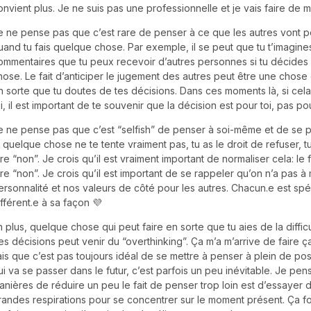
onvient plus. Je ne suis pas une professionnelle et je vais faire de 
e ne pense pas que c’est rare de penser à ce que les autres vont p
uand tu fais quelque chose. Par exemple, il se peut que tu t’imagine
ommentaires que tu peux recevoir d’autres personnes si tu décides 
hose. Le fait d’anticiper le jugement des autres peut être une chose 
n sorte que tu doutes de tes décisions. Dans ces moments là, si cela
oi, il est important de te souvenir que la décision est pour toi, pas pou
e ne pense pas que c’est “selfish” de penser à soi-même et de se pri
i quelque chose ne te tente vraiment pas, tu as le droit de refuser, tu
ire “non”. Je crois qu’il est vraiment important de normaliser cela: le 
ire “non”. Je crois qu’il est important de se rappeler qu’on n’a pas à
ersonnalité et nos valeurs de côté pour les autres. Chacun.e est spéc
ifférent.e à sa façon 💜
n plus, quelque chose qui peut faire en sorte que tu aies de la diffic
es décisions peut venir du “overthinking”. Ça m’a m’arrive de faire ç
ais que c’est pas toujours idéal de se mettre à penser à plein de pos
ui va se passer dans le futur, c’est parfois un peu inévitable. Je pe
anières de réduire un peu le fait de penser trop loin est d’essayer
randes respirations pour se concentrer sur le moment présent. Ça f