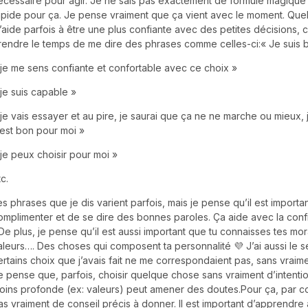
écessaire pour agir. Je ne sais pas exactement de formule magique 
apide pour ça. Je pense vraiment que ça vient avec le moment. Que
’aide parfois à être une plus confiante avec des petites décisions, c’
rendre le temps de me dire des phrases comme celles-ci:« Je suis 
 je me sens confiante et confortable avec ce choix »
 je suis capable »
 je vais essayer et au pire, je saurai que ça ne ne marche ou mieux, 
’est bon pour moi »
 je peux choisir pour moi »
c.
es phrases que je dis varient parfois, mais je pense qu’il est importa
omplimenter et de se dire des bonnes paroles. Ça aide avec la conf
)De plus, je pense qu’il est aussi important que tu connaisses tes mor
aleurs…. Des choses qui composent ta personnalité 💜 J’ai aussi le 
ertains choix que j’avais fait ne me correspondaient pas, sans vraim
e pense que, parfois, choisir quelque chose sans vraiment d’intenti
oins profonde (ex: valeurs) peut amener des doutes.Pour ça, par con
as vraiment de conseil précis à donner. Il est important d’apprendre 