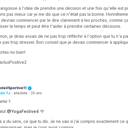
'angoisse à l'idée de prendre une décision et une fois qu'elle est p
ens pas mieux car je me dis que ce n'était pas la bonne. Honnêtemen
u devrais commencer par le dire clairement à tes proches, comme ça 
aisser le temps et peut être t'aider à prendre certaines décisions.
inon, je dirais essais de ne pas trop réfléchir à l'option que tu n'a pa
e pas trop stresser. Bon conseil que je devais commencer à appliqu
ortes-toi bien!
actusPositive2
oleilSportive11
do TJ
·
elle/elle
·
20 ans
rtie 1:
alut
@YogaFestive4
💜
a a du sens, ce que tu dis. Je ne sais si j’ai compris exactement ce 
ommuniquer, mais je crois avoir compris.