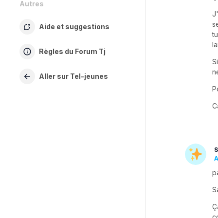
Autres
J
s
Aide et suggestions
t
l
Règles du Forum Tj
S
n
Aller sur Tel-jeunes
P
C
S
A
pa
S
Ç
c