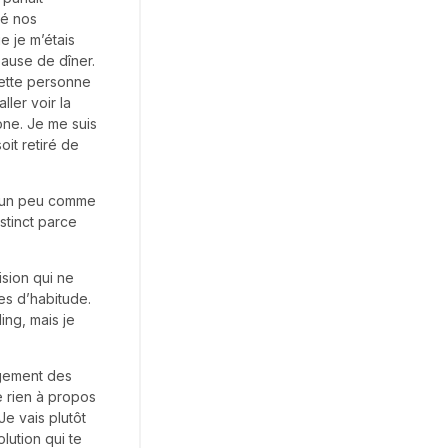
gé nos
e je m’étais
ause de dîner.
 cette personne
ler voir la
ne. Je me suis
it retiré de
st un peu comme
stinct parce
ision qui ne
les d’habitude.
ing, mais je
ugement des
e rien à propos
Je vais plutôt
lution qui te