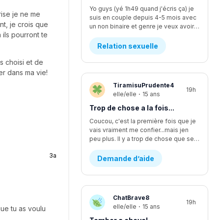
Yo guys (yé 1h49 quand j'écris ça) je
rise je ne me
suis en couple depuis 4-5 mois avec
t, je crois que
un non binaire et genre je veux avoir des relations avec iel mais iel est pas sur d'être prêt, ça fait quelques temps qu'y commence à vouloir faire plus... L'affaire c que je me sens comme si je l'écoutais pas assez mais finalement je suis trop à l'écoute. Moi ça fait longtemps que je veux faire ma première fois avec iel, j'y est déjà pris les seins mais mtn iel veux plus, rendu la jsp kwa faire... J'y dit quoi pour lui demander pk iel veux plus me laisser les toucher?
ils pourront te
Relation sexuelle
s choisi et de
er dans ma vie!
TiramisuPrudente4
19h
elle/elle
·
15 ans
Trop de chose a la fois...
Coucou, c'est la première fois que je
vais vraiment me confier...mais jen
peu plus. Il y a trop de chose que se passe en même temps...en se moment, je suis en procès contre un pédophile... j'étais supposer aller lire une lettre devant la cour il y a deux semaines environ, mais ça été reporter au dans deux mois. Encore. Ça fsit 2 ans que c'est reporter chaque fois. Moi jetais enfin prête a passer par dessus...mais c'est encore loin d'être fini et ça va juste me stresser encore plus. J'ai aussi été victims d'un viol d'un ami proche. Ça aussi sa failli partir en procès et c'était stressant parce que j'avais plein dappel par rapport a sa de pleins de personnes. Ma mère m'explicais pas bien les nouvelles par rapport a sa, se qui me faisait croire pleins d'affaires qui était fausse. Sinon, je change d'école cette année, pour mon secondaire 4. Je vais dans une école ou je ne suis pas vraiment apprecier, sans trop savoir pourquoi...je vais perdre tout mes amis et de sec 1 à sec 3 sa été les seuls années dans une seule école de tout ma vie. Lintidimation reviens de plus en plus...J'ai l'impression de redevenir comme avant...celle qui ce noyait dans le négatif a toute situation. J'ai vraiment changer aujourd'hui, sauf que j'ai trop l'impression de redevenir celle que j'étais...J'ai recommencer a me scarifier, alors que sa fais au moins des mois et des mois que je ne lavais pas fait....je ne sais plus du tout quoi faire...merci de m'avoir lu, c'est très apprecier 🤍
3a
Demande d’aide
ChatBrave8
19h
elle/elle
·
15 ans
que tu as voulu