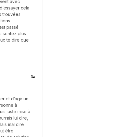
vient avec
 d’essayer cela
is trouvées
tions.
’est passé
s sentez plus
eux te dire que
3a
er et d’agir un
ersonne à
uis juste mise à
rais lui dire,
lais mal dire
ut être