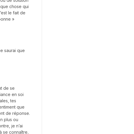
ou de solution
lque chose qui
est le fait de
bonne »
je saurai que
nt de se
iance en soi
ales, tes
sentiment que
ent de réponse.
on plus ou
tre, je n’ai
à se connaître,