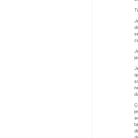
T
J
d
s
c
J
j
J
q
s
n
d
Ç
j
a
t
d
d