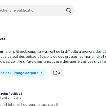
ve4
 comme un p’tit problème, j’ai vraiment de la difficulté à prendre des d
 que ce soit des petites décisions ou des grosses, au final on dirai
 pas, comme si j’avais pris la mauvaise décision je sais pas si ça fai
de soi - Image corporelle
3
actusPositive2
lle/elle
·
19 ans
a fait tellement de sens, je suis pareil!