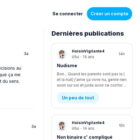
Se connecter
Créer un compte
Dernières publications
Liste
HoisinVigilante4
3a
14h
de
il/lui
·
14 ans
discussions
Nudisme
écisions au
Bon... Quand les parents sont pas la (
t que ça me
et la nuit) j'aime ça vivre nu, genre rien
t du sens.
avoir sur soi et juste avoir ce confort, je suis le seul à être nudiste... Et je fais kwa pour les voisins?
Un peu de tout
HoisinVigilante4
15h
3a
il/lui
·
14 ans
Non binaire c' compliqué