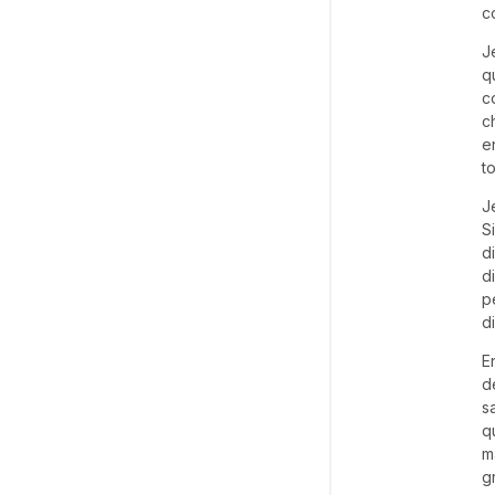
c
J
q
c
c
e
t
J
S
d
d
p
d
E
d
s
q
m
g