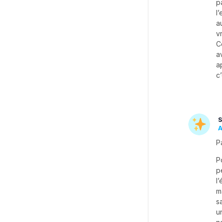
p
l
a
v
C
a
a
c
S
A
Pa
P
p
l
m
s
u