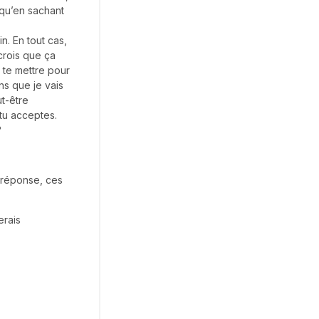
 qu’en sachant
n. En tout cas,
crois que ça
à te mettre pour
ns que je vais
t-être
 tu acceptes.
?
e réponse, ces
erais