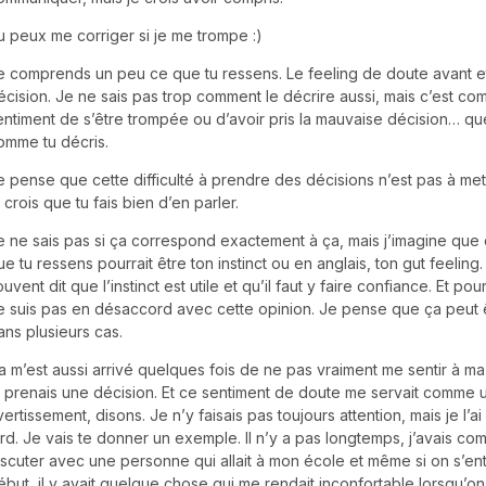
u peux me corriger si je me trompe :)
e comprends un peu ce que tu ressens. Le feeling de doute avant e
écision. Je ne sais pas trop comment le décrire aussi, mais c’est c
entiment de s’être trompée ou d’avoir pris la mauvaise décision… q
omme tu décris.
e pense que cette difficulté à prendre des décisions n’est pas à met
e crois que tu fais bien d’en parler.
e ne sais pas si ça correspond exactement à ça, mais j’imagine que
ue tu ressens pourrait être ton instinct ou en anglais, ton gut feeling
ouvent dit que l’instinct est utile et qu’il faut y faire confiance. Et po
e suis pas en désaccord avec cette opinion. Je pense que ça peut ê
ans plusieurs cas.
a m’est aussi arrivé quelques fois de ne pas vraiment me sentir à m
e prenais une décision. Et ce sentiment de doute me servait comme 
vertissement, disons. Je n’y faisais pas toujours attention, mais je l’ai
ard. Je vais te donner un exemple. Il n’y a pas longtemps, j’avais c
iscuter avec une personne qui allait à mon école et même si on s’en
ébut, il y avait quelque chose qui me rendait inconfortable lorsqu’on 