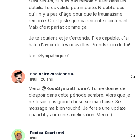
rassures-toi, tu n'as pas besoin d'aller dans les
détails. Tu es valide peu importe. N'oublie pas
qu'il n'y a pas d'âge pour que le traumatisme
remonte. C'est juste que ça remonte maintenant.
Mais c'est parfait comme ça.
Je te soutiens et je t'entends. T'es capable. J'ai
hâte d'avoir de tes nouvelles. Prends soin de toi!
RoseSympathique7
SagittairePassionné10
2a
il/lui
·
20 ans
Merci
@RoseSympathique7
. Tu me donne de
d’espoir dans cette période sombre. Alors que je
ne fesais pas grand chose sur ma chaise. Se
message ma bien touché. Je ferais une update
quand il y aura une amélioration. Merci :)
FootbalSouriant4
2a
il/lui