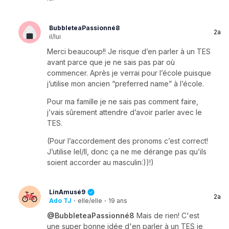
BubbleteaPassionné8
2a
il/lui
Merci beaucoup!! Je risque d’en parler à un TES
avant parce que je ne sais pas par où
commencer. Après je verrai pour l’école puisque
j’utilise mon ancien “preferred name” à l’école.
Pour ma famille je ne sais pas comment faire,
j’vais sûrement attendre d’avoir parler avec le
TES.
(Pour l’accordement des pronoms c’est correct!
J’utilise Iel/Il, donc ça ne me dérange pas qu’ils
soient accorder au masculin:))!)
LinAmusé9
2a
Ado TJ
·
elle/elle
·
19 ans
@BubbleteaPassionné8
Mais de rien! C'est
une super bonne idée d'en parler à un TES je