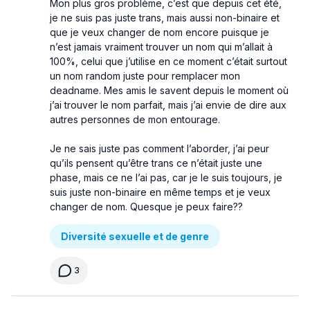
Mon plus gros problème, c’est que depuis cet été,
je ne suis pas juste trans, mais aussi non-binaire et
que je veux changer de nom encore puisque je
n’est jamais vraiment trouver un nom qui m’allait à
100%, celui que j’utilise en ce moment c’était surtout
un nom random juste pour remplacer mon
deadname. Mes amis le savent depuis le moment où
j’ai trouver le nom parfait, mais j’ai envie de dire aux
autres personnes de mon entourage.
Je ne sais juste pas comment l’aborder, j’ai peur
qu’ils pensent qu’être trans ce n’était juste une
phase, mais ce ne l’ai pas, car je le suis toujours, je
suis juste non-binaire en même temps et je veux
changer de nom. Quesque je peux faire??
Diversité sexuelle et de genre
3