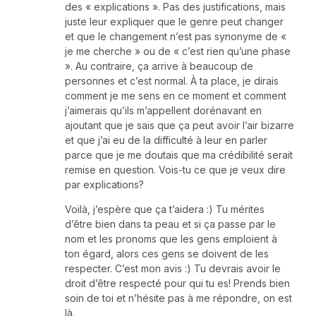
des « explications ». Pas des justifications, mais
juste leur expliquer que le genre peut changer
et que le changement n’est pas synonyme de «
je me cherche » ou de « c’est rien qu’une phase
». Au contraire, ça arrive à beaucoup de
personnes et c’est normal. À ta place, je dirais
comment je me sens en ce moment et comment
j’aimerais qu’ils m’appellent dorénavant en
ajoutant que je sais que ça peut avoir l’air bizarre
et que j’ai eu de la difficulté à leur en parler
parce que je me doutais que ma crédibilité serait
remise en question. Vois-tu ce que je veux dire
par explications?
Voilà, j’espère que ça t’aidera :) Tu mérites
d’être bien dans ta peau et si ça passe par le
nom et les pronoms que les gens emploient à
ton égard, alors ces gens se doivent de les
respecter. C’est mon avis :) Tu devrais avoir le
droit d’être respecté pour qui tu es! Prends bien
soin de toi et n’hésite pas à me répondre, on est
là.