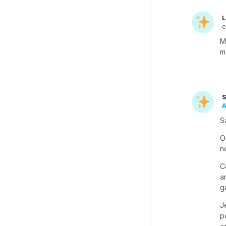
L
e
M
m
S
A
S
O
n
C
a
g
J
p