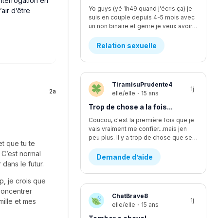
interrogation en
Yo guys (yé 1h49 quand j'écris ça) je
air d’être
suis en couple depuis 4-5 mois avec
un non binaire et genre je veux avoir des relations avec iel mais iel est pas sur d'être prêt, ça fait quelques temps qu'y commence à vouloir faire plus... L'affaire c que je me sens comme si je l'écoutais pas assez mais finalement je suis trop à l'écoute. Moi ça fait longtemps que je veux faire ma première fois avec iel, j'y est déjà pris les seins mais mtn iel veux plus, rendu la jsp kwa faire... J'y dit quoi pour lui demander pk iel veux plus me laisser les toucher?
Relation sexuelle
TiramisuPrudente4
1j
2a
elle/elle
·
15 ans
Trop de chose a la fois...
Coucou, c'est la première fois que je
vais vraiment me confier...mais jen
peu plus. Il y a trop de chose que se passe en même temps...en se moment, je suis en procès contre un pédophile... j'étais supposer aller lire une lettre devant la cour il y a deux semaines environ, mais ça été reporter au dans deux mois. Encore. Ça fsit 2 ans que c'est reporter chaque fois. Moi jetais enfin prête a passer par dessus...mais c'est encore loin d'être fini et ça va juste me stresser encore plus. J'ai aussi été victims d'un viol d'un ami proche. Ça aussi sa failli partir en procès et c'était stressant parce que j'avais plein dappel par rapport a sa de pleins de personnes. Ma mère m'explicais pas bien les nouvelles par rapport a sa, se qui me faisait croire pleins d'affaires qui était fausse. Sinon, je change d'école cette année, pour mon secondaire 4. Je vais dans une école ou je ne suis pas vraiment apprecier, sans trop savoir pourquoi...je vais perdre tout mes amis et de sec 1 à sec 3 sa été les seuls années dans une seule école de tout ma vie. Lintidimation reviens de plus en plus...J'ai l'impression de redevenir comme avant...celle qui ce noyait dans le négatif a toute situation. J'ai vraiment changer aujourd'hui, sauf que j'ai trop l'impression de redevenir celle que j'étais...J'ai recommencer a me scarifier, alors que sa fais au moins des mois et des mois que je ne lavais pas fait....je ne sais plus du tout quoi faire...merci de m'avoir lu, c'est très apprecier 🤍
t que tu te
 C’est normal
Demande d’aide
dans le futur.
p, je crois que
 concentrer
ChatBrave8
1j
ille et mes
elle/elle
·
15 ans