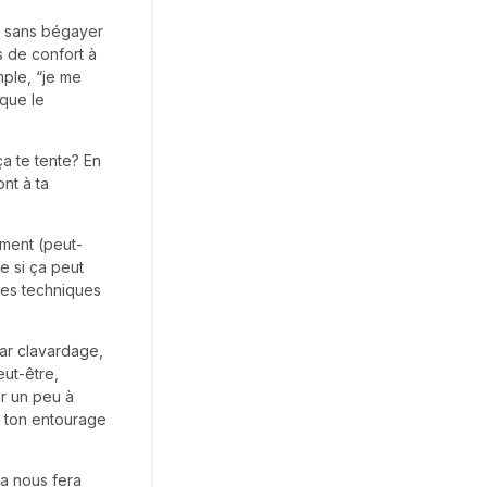
es sans bégayer
 de confort à
mple, “je me
 que le
ça te tente? En
ont à ta
ement (peut-
e si ça peut
 des techniques
par clavardage,
ut-être,
er un peu à
 à ton entourage
ça nous fera