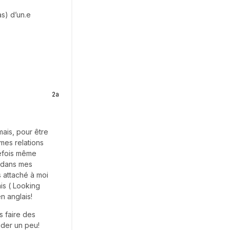
as) d’un.e
2a
mais, pour être
mes relations
Défois même
e dans mes
s attaché à moi
ais ( Looking
n anglais!
s faire des
ider un peu!