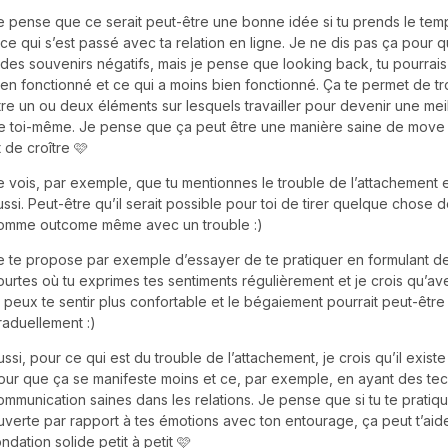
e pense que ce serait peut-être une bonne idée si tu prends le temp
 ce qui s’est passé avec ta relation en ligne. Je ne dis pas ça pour 
 des souvenirs négatifs, mais je pense que looking back, tu pourrais 
ien fonctionné et ce qui a moins bien fonctionné. Ça te permet de t
tre un ou deux éléments sur lesquels travailler pour devenir une mei
e toi-même. Je pense que ça peut être une manière saine de mov
t de croître 🩷
e vois, par exemple, que tu mentionnes le trouble de l’attachement 
ussi. Peut-être qu’il serait possible pour toi de tirer quelque chose d
omme outcome même avec un trouble :)
e te propose par exemple d’essayer de te pratiquer en formulant d
ourtes où tu exprimes tes sentiments régulièrement et je crois qu’ave
u peux te sentir plus confortable et le bégaiement pourrait peut-êtr
raduellement :)
ussi, pour ce qui est du trouble de l’attachement, je crois qu’il exis
our que ça se manifeste moins et ce, par exemple, en ayant des te
ommunication saines dans les relations. Je pense que si tu te pratiqu
uverte par rapport à tes émotions avec ton entourage, ça peut t’aid
ondation solide petit à petit 🩷