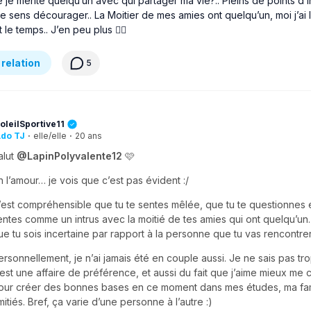
 je mérite quelqu’un avec qui partager ma vie?.. Pleins de points d’
me sens décourager.. La Moitier de mes amies ont quelqu’un, moi j’ai l’
ut le temps.. J’en peu plus 😮‍💨
 relation
5
oleilSportive11
do TJ
·
elle/elle
·
20 ans
alut
@LapinPolyvalente12
🩷
h l’amour… je vois que c’est pas évident :/
’est compréhensible que tu te sentes mêlée, que tu te questionnes e
entes comme un intrus avec la moitié de tes amies qui ont quelqu’un.
ue tu sois incertaine par rapport à la personne que tu vas rencontrer 
ersonnellement, je n’ai jamais été en couple aussi. Je ne sais pas tro
’est une affaire de préférence, et aussi du fait que j’aime mieux me
our créer des bonnes bases en ce moment dans mes études, ma fam
mitiés. Bref, ça varie d’une personne à l’autre :)