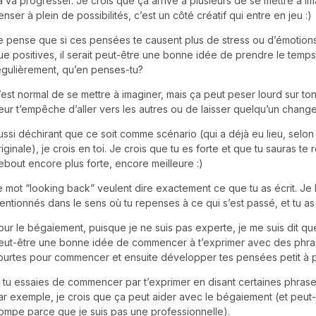
a va progresser. Je crois que ça arrive à plusieurs de se mettre à im
enser à plein de possibilités, c’est un côté créatif qui entre en jeu :)
e pense que si ces pensées te causent plus de stress ou d’émotion
ue positives, il serait peut-être une bonne idée de prendre le temps
égulièrement, qu’en penses-tu?
’est normal de se mettre à imaginer, mais ça peut peser lourd sur ton
eur t’empêche d’aller vers les autres ou de laisser quelqu’un change
ussi déchirant que ce soit comme scénario (qui a déjà eu lieu, selon 
riginale), je crois en toi. Je crois que tu es forte et que tu sauras te 
ebout encore plus forte, encore meilleure :)
e mot “looking back” veulent dire exactement ce que tu as écrit. Je 
entionnés dans le sens où tu repenses à ce qui s’est passé, et tu as
our le bégaiement, puisque je ne suis pas experte, je me suis dit qu
eut-être une bonne idée de commencer à t’exprimer avec des phra
ourtes pour commencer et ensuite développer tes pensées petit à pe
i tu essaies de commencer par t’exprimer en disant certaines phrase
ar exemple, je crois que ça peut aider avec le bégaiement (et peut
rompe parce que je suis pas une professionnelle).