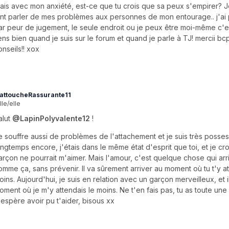
ais avec mon anxiété, est-ce que tu crois que sa peux s'empirer? 
ant parler de mes problèmes aux personnes de mon entourage.. j'ai
ar peur de jugement, le seule endroit ou je peux être moi-même c'est
ens bien quand je suis sur le forum et quand je parle à TJ! mercii bc
onseils!! xox
attoucheRassurante11
lle/elle
alut
@LapinPolyvalente12
!
e souffre aussi de problèmes de l'attachement et je suis très possess
ongtemps encore, j'étais dans le même état d'esprit que toi, et je c
arçon ne pourrait m'aimer. Mais l'amour, c'est quelque chose qui arr
omme ça, sans prévenir. Il va sûrement arriver au moment où tu t'y at
oins. Aujourd'hui, je suis en relation avec un garçon merveilleux, et il
oment où je m'y attendais le moins. Ne t'en fais pas, tu as toute une 
'espère avoir pu t'aider, bisous xx