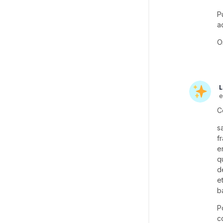
P
a
O
L
e
C
s
f
e
q
d
e
b
P
c