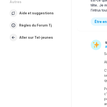
Est-ce que
Autres
tête.. Je 
l’intrus to
Aide et suggestions
Être en
Règles du Forum Tj
Aller sur Tel-jeunes
S
A
S
A
C
s
q
P
c
p
a