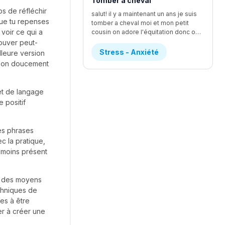
Tomber a cheval
s de réfléchir
salut! il y a maintenant un ans je suis
que tu repenses
tomber a cheval moi et mon petit
voir ce qui a
cousin on adore l'équitation donc on a fait un quand de jour d'équitation et c'était vraiment le fun j'avait un cheval que je m'étai vraiment beaucoup attacher mais se cheval avien comme réputation de faire tomber les personne mais je l'avait déjà monte lundi et tout ce bien passer et j'ai réussi a pas tomber lundi que mon cheval ( jessie) a essaie de le faire et je réussi a le contrôler donc j'ai demander a la prof si je pouvais la monter et elle a accepter mais le mercredi de la semaine je tomber depuis que je suis toute petite J'ADORAIS LES CHEVEUX mais quand je suis tomber je n'arrivait plus a respire pendent au moins une bonne grosse minute j'ai eu un étirement du loberais dans le dos ou un truc comme ca au début je n'arrivais vraiment pas a me lever les monitrice mon dit de me mettre sur le coter et de prendre le temps pour me relever j'ai eu un rendez-vous chez le chiro et elle ma dit que je pouvez pas remonter avent 2 jour si sa me faisait plus mal mais je ne suis pas remonter mais je voulais voir si Jessie était correct donc je suis aller mais je n'ai pas monter Mais la sa fais un ans et je sais pas il a une parti de moi qui veut vraiment remonter mais l'autre a vraiment peur et sa me STRESS ENORMEMENT donc si vous avais de conseille je suis preneusedesoler pour le faute d'ortoragphe et ja pas tout dit le detaille mais les plus importent
rouver peut-
Stress - Anxiété
lleure version
e on doucement
et de langage
e positif
es phrases
c la pratique,
e moins présent
te des moyens
chniques de
es à être
er à créer une