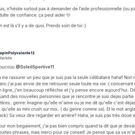
uis, n’hésite surtout pas à demander de l’aide professionnelle (ou p
dulte de confiance; ça peut aider 🩷
n est là s’il y a de quoi. Prends soin de toi :)
apinPolyvalente12
lle/elle
oucouu
@SoleilSportive11
a me rassurer un peu que je suis pas la seule célibataire haha!! Non 
ranc j'ai pas envie de me retrouver seule toute ma vie :( concernant 
n ligne, j'en beaucoup réfléchie et j'y pense encore aujourd'hui.. 
uand des nouvelles personnes que je rencontre je suis dejas parti
élires.. genre: Imagine qu'elle m'aime ou je me dit qu'elle c'est déja
t qu'elle as mini crush sur moi.. ( du genre comme sa). Et le mot angl
ack) Sa veux dire regarder en arrière? Haha, je suis pas très doué e
our mon begaiement, j'ai pas bien compris quand ta dit que je devai
ourtes phrases, mais merci pour ce conseil! Je pense que sa va m'a