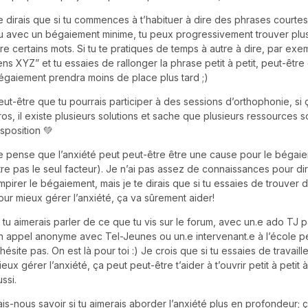
e dirais que si tu commences à t’habituer à dire des phrases court
u avec un bégaiement minime, tu peux progressivement trouver plus
ire certains mots. Si tu te pratiques de temps à autre à dire, par exe
ens XYZ” et tu essaies de rallonger la phrase petit à petit, peut-être
égaiement prendra moins de place plus tard ;)
eut-être que tu pourrais participer à des sessions d’orthophonie, si 
ros, il existe plusieurs solutions et sache que plusieurs ressources s
isposition 💚
e pense que l’anxiété peut peut-être être une cause pour le bégai
tre pas le seul facteur). Je n’ai pas assez de connaissances pour dir
mpirer le bégaiement, mais je te dirais que si tu essaies de trouver
our mieux gérer l’anxiété, ça va sûrement aider!
i tu aimerais parler de ce que tu vis sur le forum, avec un.e ado TJ 
n appel anonyme avec Tel-Jeunes ou un.e intervenant.e à l’école pe
’hésite pas. On est là pour toi :) Je crois que si tu essaies de travaill
ieux gérer l’anxiété, ça peut peut-être t’aider à t’ouvrir petit à petit
ussi.
ais-nous savoir si tu aimerais aborder l’anxiété plus en profondeur; 