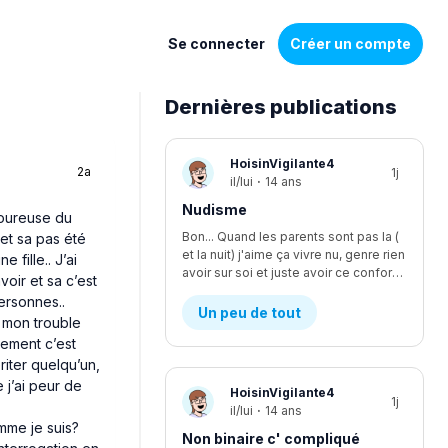
Se connecter
Créer un compte
Dernières publications
Liste
HoisinVigilante4
2a
1j
de
il/lui
·
14 ans
discussions
Nudisme
moureuse du
Bon... Quand les parents sont pas la (
 et sa pas été
et la nuit) j'aime ça vivre nu, genre rien
e fille.. J’ai
avoir sur soi et juste avoir ce confort, je suis le seul à être nudiste... Et je fais kwa pour les voisins?
voir et sa c’est
ersonnes..
Un peu de tout
c mon trouble
gement c’est
riter quelqu’un,
 j’ai peur de
HoisinVigilante4
1j
il/lui
·
14 ans
omme je suis?
Non binaire c' compliqué