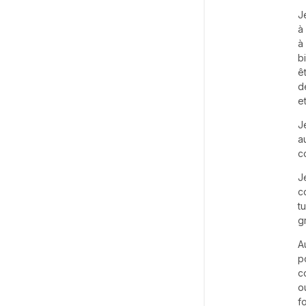
J
à
à
b
ê
d
e
J
a
c
J
c
t
g
A
p
c
o
f