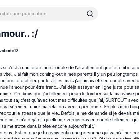
mour.. :/
valente12
as si c’est à cause de mon trouble de l’attachement que je tombe a
 vite.. J’ai fait mon coming-out à mes parents il y un peu longtemps
i toujours été attirer par les filles, mais j’ai jamais été en couple avec un
nue l’amour pour être franc.. J’ai déjà essayer en ligne juste pour sa
erminé- On dirais que j’ai tellement peur de tomber sur la mauvaise p
ns tout sa, c’est qu’avec tout mes difficultés que j’ai, SURTOUT ave
e va sûrement nuire ma relation avec la personne.. En plus mon bai
ec tout le stresse que je vie.. Defois je me demande si je devais mé
ne amie m’a déjà dit qu’elle me verrais pas en couple tellement que
 sa me trotte dans la tête encore aujourd’hui :/
ste plus.. Est ce que je trouvais enfin une personne qui va m’aimer c