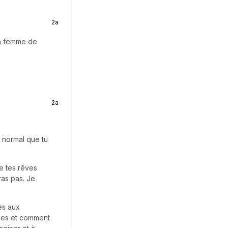
2a
 la femme de
2a
t normal que tu
e tes rêves
ras pas. Je
es aux
bles et comment