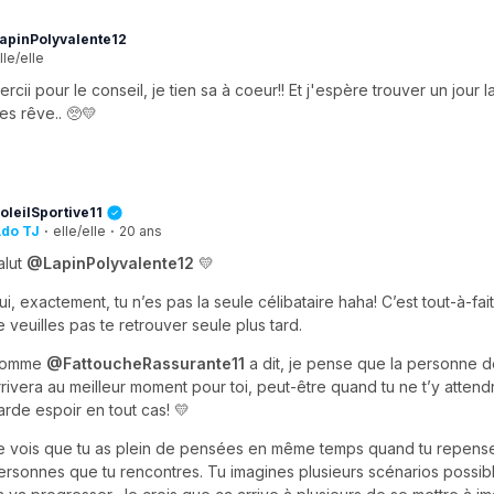
apinPolyvalente12
lle/elle
ercii pour le conseil, je tien sa à coeur!! Et j'espère trouver un jour
es rêve.. 🥺💛
oleilSportive11
do TJ
·
elle/elle
·
20 ans
alut
@LapinPolyvalente12
💛
ui, exactement, tu n’es pas la seule célibataire haha! C’est tout-à-fai
e veuilles pas te retrouver seule plus tard.
omme
@FattoucheRassurante11
a dit, je pense que la personne d
rrivera au meilleur moment pour toi, peut-être quand tu ne t’y attend
arde espoir en tout cas! 💛
e vois que tu as plein de pensées en même temps quand tu repens
ersonnes que tu rencontres. Tu imagines plusieurs scénarios possi