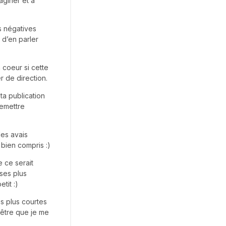
aginer et à
s négatives
 d’en parler
 coeur si cette
r de direction.
ta publication
remettre
les avais
 bien compris :)
e ce serait
ses plus
tit :)
s plus courtes
-être que je me