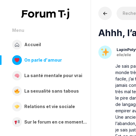
Ahhh, l’a
Menu
Accueil
LapinPoly
elle/elle
On parle d'amour
Je sais p
monde très
La santé mentale pour vrai
facile, j’a
jamais con
La sexualité sans tabous
très mal t
le pire da
de langag
Relations et vie sociale
empirer av
Une ancien
Sur le forum en ce moment...
l’abandon,
je sais ju