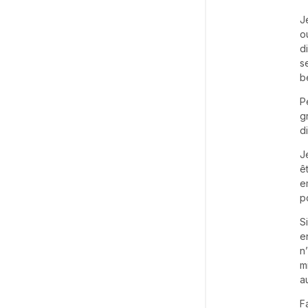
J
o
d
s
b
P
g
d
J
ê
e
p
S
e
n
m
a
F