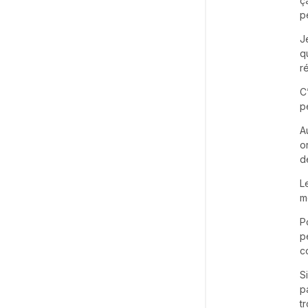
ç
p
J
q
r
C
p
A
o
d
L
m
P
p
c
S
p
t