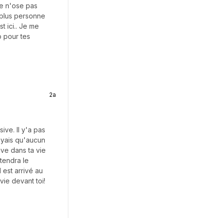
Je n'ose pas
 plus personne
 ici.. Je me
p pour tes
2a
ive. Il y'a pas
royais qu'aucun
ive dans ta vie
tendra le
 est arrivé au
vie devant toi!