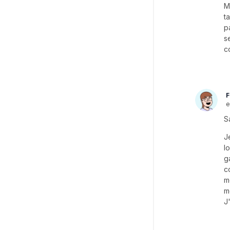
M
t
p
s
c
F
e
S
J
l
g
c
m
m
J