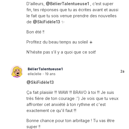
D’ailleurs,
@BélierTalentueuse1
, c’est super
fin, tes réponses que tu as écrites avant et aussi
le fait que tu sois venue prendre des nouvelles
de
@SkiFidèle13
✨
Bon été !!
Profitez du beau temps au soleil ☀️
N’hésite pas s’il y a quoi que ce soit!
BélierTalentueuse1
2a
elle/elle
·
19 ans
@SkiFidèle13
Ça fait plaisiiiir !!! WAW !!! BRAVO à toi !!! Je suis
très fière de ton courage :') Je vois que tu veux
affronter cet anxiété à ton rythme et c'est
exactement ce qu'il faut !!!
Bonne chance pour ton arbritage ! Tu vas être
super !!