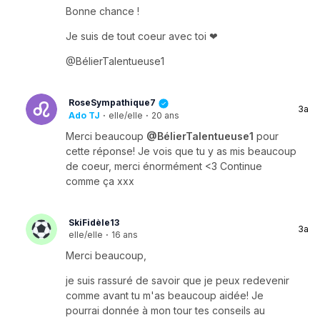
Bonne chance !
Je suis de tout coeur avec toi ❤
@BélierTalentueuse1
RoseSympathique7
3a
Ado TJ
·
elle/elle
·
20 ans
Merci beaucoup
@BélierTalentueuse1
pour
cette réponse! Je vois que tu y as mis beaucoup
de coeur, merci énormément <3 Continue
comme ça xxx
SkiFidèle13
3a
elle/elle
·
16 ans
Merci beaucoup,
je suis rassuré de savoir que je peux redevenir
comme avant tu m'as beaucoup aidée! Je
pourrai donnée à mon tour tes conseils au