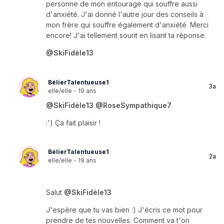
personne de mon entourage qui souffre aussi
d'anxiété. J'ai donné l'autre jour des conseils à
mon frère qui souffre également d'anxiété. Merci
encore! J'ai tellement sourit en lisant ta réponse.
@SkiFidèle13
BélierTalentueuse1
3a
elle/elle
·
19 ans
@SkiFidèle13
@RoseSympathique7
:') Ça fait plaisir !
BélierTalentueuse1
2a
elle/elle
·
19 ans
Salut
@SkiFidèle13
J'espère que tu vas bien :) J'écris ce mot pour
prendre de tes nouvelles. Comment va t'on