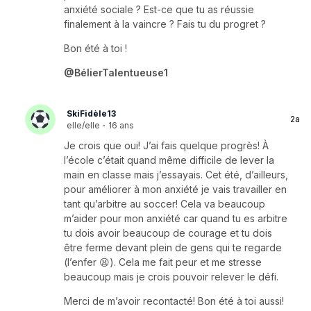
anxiété sociale ? Est-ce que tu as réussie
finalement à la vaincre ? Fais tu du progret ?
Bon été à toi !
@BélierTalentueuse1
SkiFidèle13
2a
elle/elle
·
16 ans
Je crois que oui! J’ai fais quelque progrès! À
l’école c’était quand même difficile de lever la
main en classe mais j’essayais. Cet été, d’ailleurs,
pour améliorer à mon anxiété je vais travailler en
tant qu’arbitre au soccer! Cela va beaucoup
m’aider pour mon anxiété car quand tu es arbitre
tu dois avoir beaucoup de courage et tu dois
être ferme devant plein de gens qui te regarde
(l’enfer 😫). Cela me fait peur et me stresse
beaucoup mais je crois pouvoir relever le défi.
Merci de m’avoir recontacté! Bon été à toi aussi!