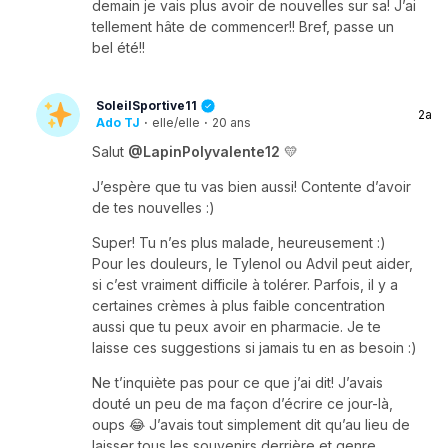
demain je vais plus avoir de nouvelles sur sa! J’ai
tellement hâte de commencer!! Bref, passe un
bel été!!
SoleilSportive11
2a
Ado TJ
·
elle/elle
·
20 ans
Salut
@LapinPolyvalente12
💛
J’espère que tu vas bien aussi! Contente d’avoir
de tes nouvelles :)
Super! Tu n’es plus malade, heureusement :)
Pour les douleurs, le Tylenol ou Advil peut aider,
si c’est vraiment difficile à tolérer. Parfois, il y a
certaines crèmes à plus faible concentration
aussi que tu peux avoir en pharmacie. Je te
laisse ces suggestions si jamais tu en as besoin :)
Ne t’inquiète pas pour ce que j’ai dit! J’avais
douté un peu de ma façon d’écrire ce jour-là,
oups 😂 J’avais tout simplement dit qu’au lieu de
laisser tous les souvenirs derrière et genre