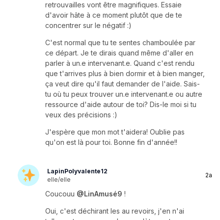
retrouvailles vont être magnifiques. Essaie
d'avoir hâte à ce moment plutôt que de te
concentrer sur le négatif :)
C'est normal que tu te sentes chamboulée par
ce départ. Je te dirais quand même d'aller en
parler à un.e intervenant.e. Quand c'est rendu
que t'arrives plus à bien dormir et à bien manger,
ça veut dire qu'il faut demander de l'aide. Sais-
tu où tu peux trouver un.e intervenant.e ou autre
ressource d'aide autour de toi? Dis-le moi si tu
veux des précisions :)
J'espère que mon mot t'aidera! Oublie pas
qu'on est là pour toi. Bonne fin d'année!!
LapinPolyvalente12
2a
elle/elle
Coucouu
@LinAmusé9
!
Oui, c'est déchirant les au revoirs, j'en n'ai