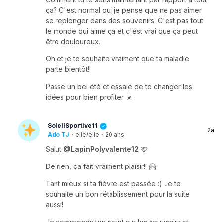
ça? C'est normal oui je pense que ne pas aimer
se replonger dans des souvenirs. C'est pas tout
le monde qui aime ça et c'est vrai que ça peut
être douloureux.
Oh et je te souhaite vraiment que ta maladie
parte bientôt!!
Passe un bel été et essaie de te changer les
idées pour bien profiter ☀️
SoleilSportive11
2a
Ado TJ
·
elle/elle
·
20 ans
Salut
@LapinPolyvalente12
🩷
De rien, ça fait vraiment plaisir!! 🤗
Tant mieux si ta fièvre est passée :) Je te
souhaite un bon rétablissement pour la suite
aussi!
Je comprends ton point sur les souvenirs et