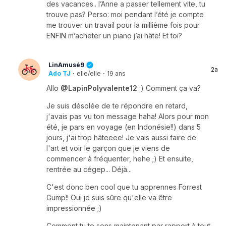
des vacances.. l’Anne a passer tellement vite, tu
trouve pas? Perso: moi pendant l’été je compte
me trouver un travail pour la millième fois pour
ENFIN m’acheter un piano j’ai hâte! Et toi?
LinAmusé9
2a
Ado TJ
·
elle/elle
·
19 ans
Allo
@LapinPolyvalente12
:) Comment ça va?
Je suis désolée de te répondre en retard,
j'avais pas vu ton message haha! Alors pour mon
été, je pars en voyage (en Indonésie!!) dans 5
jours, j'ai trop hâteeee! Je vais aussi faire de
l'art et voir le garçon que je viens de
commencer à fréquenter, hehe ;) Et ensuite,
rentrée au cégep... Déjà...
C'est donc ben cool que tu apprennes Forrest
Gump!! Oui je suis sûre qu'elle va être
impressionnée ;)
Comment tu te sens maintenant par rapport à tout