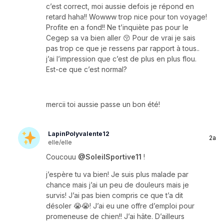
c’est correct, moi aussie defois je répond en
retard haha!! Wowww trop nice pour ton voyage!
Profite en a fond!! Ne t’inquiète pas pour le
Cegep sa va bien aller 😚 Pour de vrai je sais
pas trop ce que je ressens par rapport à tous..
j’ai l’impression que c’est de plus en plus flou.
Est-ce que c’est normal?
mercii toi aussie passe un bon été!
LapinPolyvalente12
2a
elle/elle
Coucouu
@SoleilSportive11
!
j’espère tu va bien! Je suis plus malade par
chance mais j’ai un peu de douleurs mais je
survis! J’ai pas bien compris ce que t’a dit
désoler 😭😭! J’ai eu une offre d’emploi pour
promeneuse de chien!! J’ai hâte. D’ailleurs