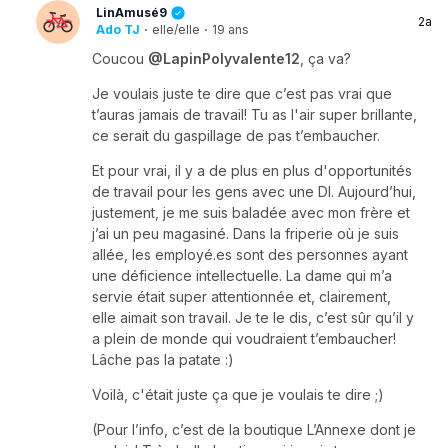
LinAmusé9
2a
Ado TJ
·
elle/elle
·
19 ans
Coucou
@LapinPolyvalente12
, ça va?
Je voulais juste te dire que c’est pas vrai que
t’auras jamais de travail! Tu as l'air super brillante,
ce serait du gaspillage de pas t’embaucher.
Et pour vrai, il y a de plus en plus d'opportunités
de travail pour les gens avec une DI. Aujourd’hui,
justement, je me suis baladée avec mon frère et
j’ai un peu magasiné. Dans la friperie où je suis
allée, les employé.es sont des personnes ayant
une déficience intellectuelle. La dame qui m’a
servie était super attentionnée et, clairement,
elle aimait son travail. Je te le dis, c’est sûr qu’il y
a plein de monde qui voudraient t’embaucher!
Lâche pas la patate :)
Voilà, c'était juste ça que je voulais te dire ;)
(Pour l’info, c’est de la boutique L’Annexe dont je