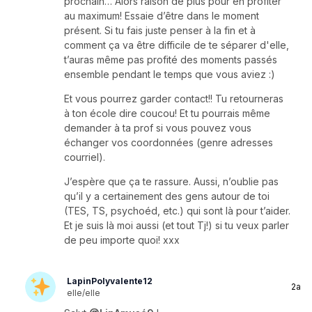
prochain… Alors raison de plus pour en profiter
au maximum! Essaie d’être dans le moment
présent. Si tu fais juste penser à la fin et à
comment ça va être difficile de te séparer d'elle,
t’auras même pas profité des moments passés
ensemble pendant le temps que vous aviez :)
Et vous pourrez garder contact!! Tu retourneras
à ton école dire coucou! Et tu pourrais même
demander à ta prof si vous pouvez vous
échanger vos coordonnées (genre adresses
courriel).
J’espère que ça te rassure. Aussi, n’oublie pas
qu’il y a certainement des gens autour de toi
(TES, TS, psychoéd, etc.) qui sont là pour t’aider.
Et je suis là moi aussi (et tout Tj!) si tu veux parler
de peu importe quoi! xxx
LapinPolyvalente12
2a
elle/elle