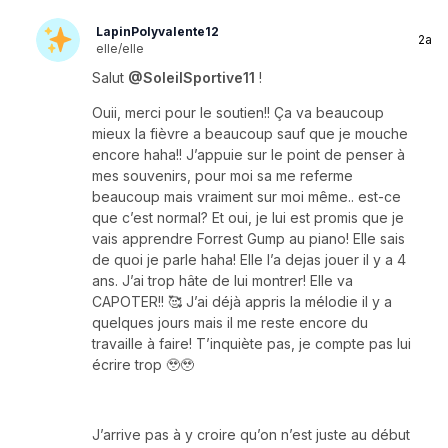
LapinPolyvalente12
2a
elle/elle
Salut
@SoleilSportive11
!
Ouii, merci pour le soutien!! Ça va beaucoup
mieux la fièvre a beaucoup sauf que je mouche
encore haha!! J’appuie sur le point de penser à
mes souvenirs, pour moi sa me referme
beaucoup mais vraiment sur moi même.. est-ce
que c’est normal? Et oui, je lui est promis que je
vais apprendre Forrest Gump au piano! Elle sais
de quoi je parle haha! Elle l’a dejas jouer il y a 4
ans. J’ai trop hâte de lui montrer! Elle va
CAPOTER!! 🥰 J’ai déjà appris la mélodie il y a
quelques jours mais il me reste encore du
travaille à faire! T’inquiète pas, je compte pas lui
écrire trop 🥹🥹
J’arrive pas à y croire qu’on n’est juste au début