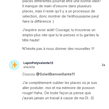
places différentes pourrait être une bonne idée?
Il manque de main-d’oeuvre dans plusieurs
places, mais il reste qu’il y a un processus de
sélection, donc montrer de l’enthousiasme peut
faire la différence :)
J’espère avoir aidé! Courage; tu trouveras un
emploi plus vite que tu le penses si tu gardes la
tête haute!
N’hésite pas à nous donner des nouvelles 💛
LapinPolyvalente12
2a
elle/elle
Coucou
@SoleilBienveillante11
J’ai complètement oublier les places où je suis
aller postuler.. moi et ma mémoire de poisson
rouge! Haha.. De toute façon je pense que
j’aurais jamais un travail à cause de ma DI.. 😔