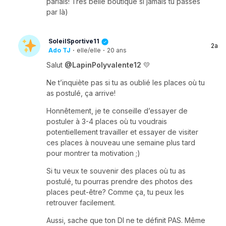
parlais! Très belle boutique si jamais tu passes
par là)
SoleilSportive11
2a
Ado TJ
·
elle/elle
·
20 ans
Salut
@LapinPolyvalente12
💛
Ne t’inquiète pas si tu as oublié les places où tu
as postulé, ça arrive!
Honnêtement, je te conseille d’essayer de
postuler à 3-4 places où tu voudrais
potentiellement travailler et essayer de visiter
ces places à nouveau une semaine plus tard
pour montrer ta motivation ;)
Si tu veux te souvenir des places où tu as
postulé, tu pourras prendre des photos des
places peut-être? Comme ça, tu peux les
retrouver facilement.
Aussi, sache que ton DI ne te définit PAS. Même