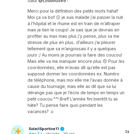
Salut
@LinAmusé9
!
Merci pour la définition des petits morts haha!!
Moi ça va bof 😕 je suis malade j’ai passer la nuit
à l’hôpital et le rhume est en train de m’attraper
mais je tien le coups! Je sais que je devrais en
profiter au max mais plus j’y pense, plus sa me
stresse de plus en plus.. d’ailleurs j’ai pleurer
tellement que sa m’angoissais il y a quelques
jours :/ Au moins je pourrais la faire des coucou!
Mais elle va me manquer encore plus 😞 Pour les
coordonnées, elle m’avais dit qu’elle est pas
supposé donner les coordonnées ex. Numéro
de téléphone, mais moi elle me l’avais donnée à
cause du tournage, mais elle as dit que sa lui
dérange pas que je l’écris de temps en temps un
petit coucou ^^! Bref! L’année fini bientôt tu as
hâte? Tu pense faire quoi pendant les
vacances? ☺️
SoleilSportive11
2a
Ado TJ
·
elle/elle
·
20 ans