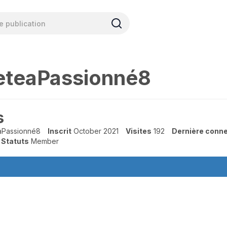
eteaPassionné8
s
aPassionné8
Inscrit
October 2021
Visites
192
Dernière conn
Statuts
Member