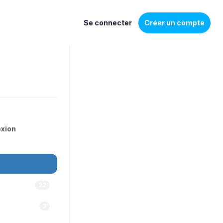
Se connecter
Créer un compte
exion
22
3