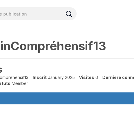
inCompréhensif13
s
ompréhensif13
Inscrit
January 2025
Visites
0
Dernière conn
atuts
Member