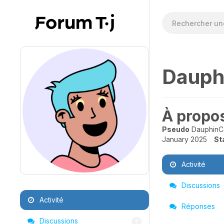
Dauph
À propo
Pseudo
DauphinC
January 2025
St
Activité
Discussions
Activité
Réponses
Discussions
1