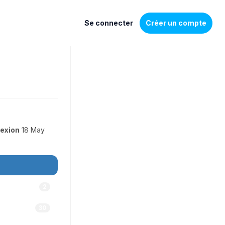
Se connecter
Créer un compte
exion
18 May
2
30