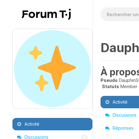
Dauph
À propo
Pseudo
DauphinS
Statuts
Member
Activité
Discussions
Activité
Réponses
Discussions
2