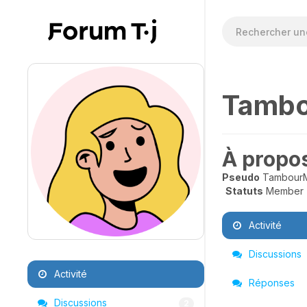
Tambo
À propo
Pseudo
Tambour
Statuts
Member
Activité
Discussions
Activité
Réponses
Discussions
2