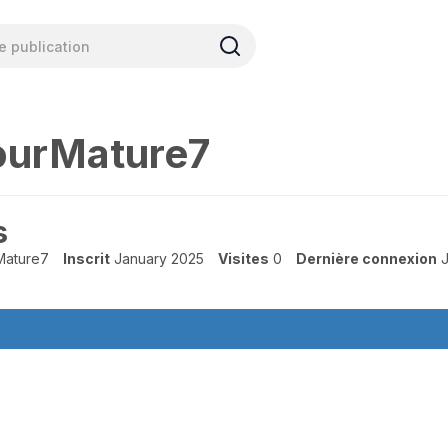
urMature7
s
Mature7
Inscrit
January 2025
Visites
0
Dernière connexion