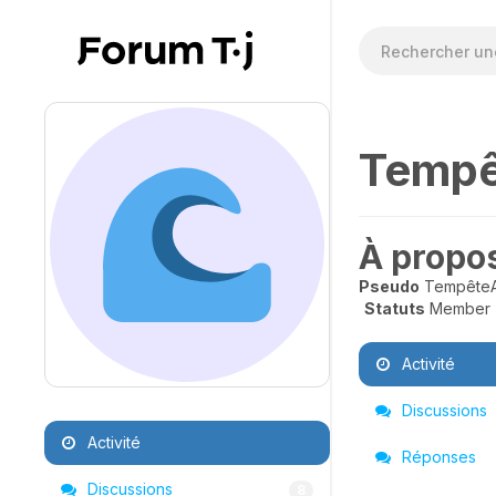
Tempê
À propo
Pseudo
TempêteA
Statuts
Member
Activité
Discussions
Activité
Réponses
Discussions
8