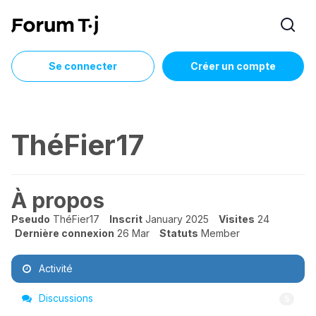
Se connecter
Créer un compte
ThéFier17
À propos
Pseudo
ThéFier17
Inscrit
January 2025
Visites
24
Dernière connexion
26 Mar
Statuts
Member
Activité
Discussions
5