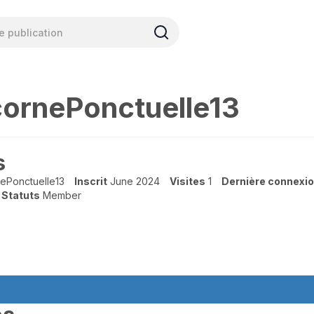
cornePonctuelle13
s
ePonctuelle13
Inscrit
June 2024
Visites
1
Dernière connexi
Statuts
Member