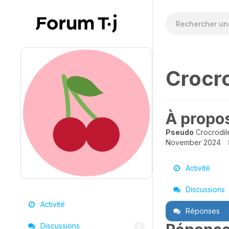
Crocr
À propo
Pseudo
Crocrodi
November 2024
Activité
Discussions
Activité
Réponses
Discussions
2