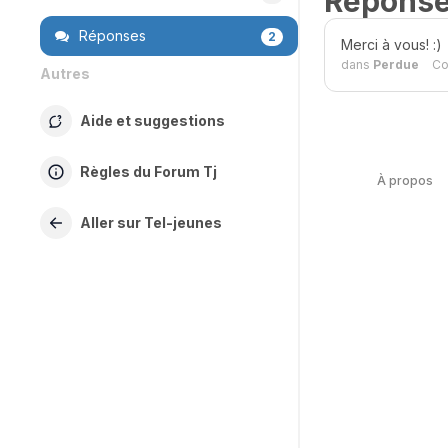
Répons
Réponses
2
Merci à vous! :)
dans
Perdue
Co
Autres
Aide et suggestions
Règles du Forum Tj
À propos
Aller sur Tel-jeunes