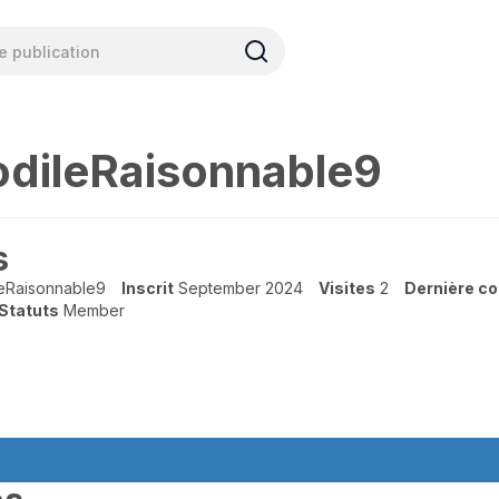
odileRaisonnable9
s
leRaisonnable9
Inscrit
September 2024
Visites
2
Dernière c
Statuts
Member