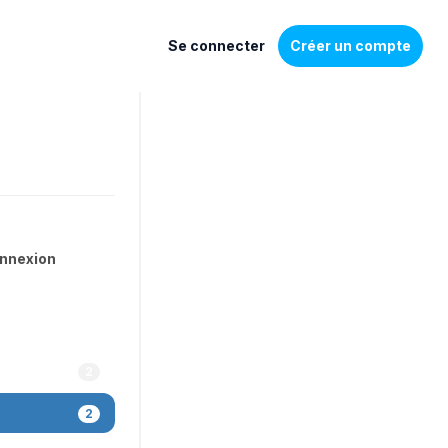
Se connecter
Créer un compte
onnexion
2
2