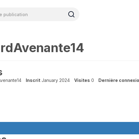
rdAvenante14
s
venante14
Inscrit
January 2024
Visites
0
Dernière connexi