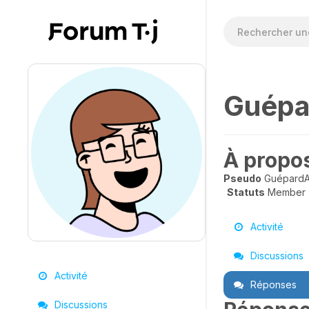
Guépa
À propo
Pseudo
GuépardA
Statuts
Member
Activité
Discussions
Activité
Réponses
Discussions