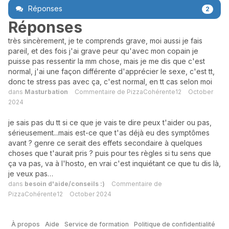
Réponses
2
Réponses
très sincèrement, je te comprends grave, moi aussi je fais
pareil, et des fois j'ai grave peur qu'avec mon copain je
puisse pas ressentir la mm chose, mais je me dis que c'est
normal, j'ai une façon différente d'apprécier le sexe, c'est tt,
donc te stress pas avec ça, c'est normal, en tt cas selon moi
dans
Masturbation
Commentaire de
PizzaCohérente12
October
2024
je sais pas du tt si ce que je vais te dire peux t'aider ou pas,
sérieusement...mais est-ce que t'as déjà eu des symptômes
avant ? genre ce serait des effets secondaire à quelques
choses que t'aurait pris ? puis pour tes règles si tu sens que
ça va pas, va à l'hosto, en vrai c'est inquiétant ce que tu dis là,
je veux pas…
dans
besoin d'aide/conseils :)
Commentaire de
PizzaCohérente12
October 2024
À propos
Aide
Service de formation
Politique de confidentialité