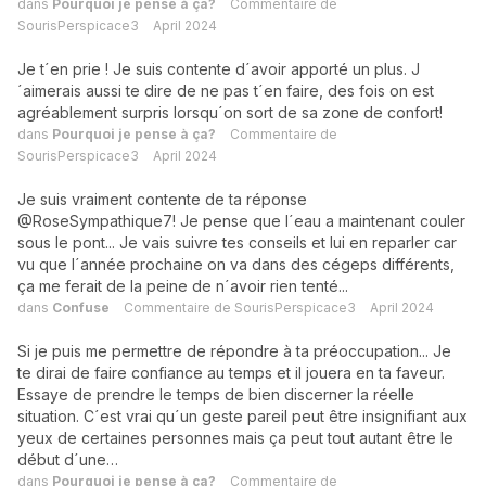
dans
Pourquoi je pense à ça?
Commentaire de
SourisPerspicace3
April 2024
Je t´en prie ! Je suis contente d´avoir apporté un plus. J
´aimerais aussi te dire de ne pas t´en faire, des fois on est
agréablement surpris lorsqu´on sort de sa zone de confort!
dans
Pourquoi je pense à ça?
Commentaire de
SourisPerspicace3
April 2024
Je suis vraiment contente de ta réponse
@RoseSympathique7! Je pense que l´eau a maintenant couler
sous le pont... Je vais suivre tes conseils et lui en reparler car
vu que l´année prochaine on va dans des cégeps différents,
ça me ferait de la peine de n´avoir rien tenté...
dans
Confuse
Commentaire de
SourisPerspicace3
April 2024
Si je puis me permettre de répondre à ta préoccupation... Je
te dirai de faire confiance au temps et il jouera en ta faveur.
Essaye de prendre le temps de bien discerner la réelle
situation. C´est vrai qu´un geste pareil peut être insignifiant aux
yeux de certaines personnes mais ça peut tout autant être le
début d´une…
dans
Pourquoi je pense à ça?
Commentaire de