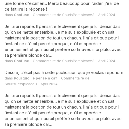
une tonne d'examen... Merci beaucoup pour l'aider, j'irai de
ce fait lire la réponse !
dans
Confuse
Commentaire de
SourisPerspicace3
April 2024
Je lui ai reparlé. Il pensait effectivement que je lui demandais
qu´on se mette ensemble. Je me suis expliquée et on sait
maintenant la position de tout un chacun. Il m´a dit que pour l
´instant ce n´était pas réciproque, qu´il m´apprécie
énormément et qu´il aurait préféré sortir avec moi plutôt avec
sa première blonde car…
dans
Confuse
Commentaire de
SourisPerspicace3
April 2024
Désolé, c´était pas à cette publication que je voulais répondre.
dans
Pourquoi je pense à ça?
Commentaire de
SourisPerspicace3
April 2024
Je lui ai reparlé. Il pensait effectivement que je lui demandais
qu´on se mette ensemble. Je me suis expliquée et on sait
maintenant la position de tout un chacun. Il m´a dit que pour l
´instant ce n´était pas réciproque, qu´il m´apprécie
énormément et qu´il aurait préféré sortir avec moi plutôt avec
sa première blonde car…