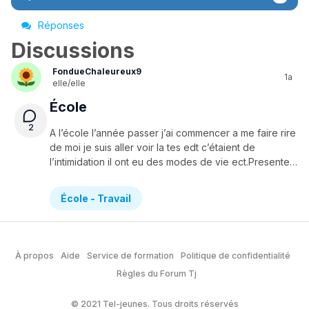
Réponses
Discussions
FondueChaleureux9
1a
elle/elle
École
2
A l’école l’année passer j’ai commencer a me faire rire
de moi je suis aller voir la tes edt c’étaient de
l’intimidation il ont eu des modes de vie ect.Presentement je suis en 5ieme je suis pas dans la classe a mes amies.Je travaille hyper fort.Et depuis quelque semaine je me fait rire par le même gars que l’année passer il a criait que je crushait sur un gars alors que je l’aime pas.Il me traite de skinny,de laide ,toute ses amies me syde eyes.Cest amies chuchote toujours de moi devant moi.Je veut pas aller en parler car sinon on va encore me traiter de stouleuse comme l’Anne passer. Je sais pas si ses de l’intimidation est je sais pas quoi faire.Meme que le gars m’a bloqué sur messenger alors que je lui ai rien fait!
École - Travail
À propos
Aide
Service de formation
Politique de confidentialité
Règles du Forum Tj
© 2021 Tel-jeunes. Tous droits réservés