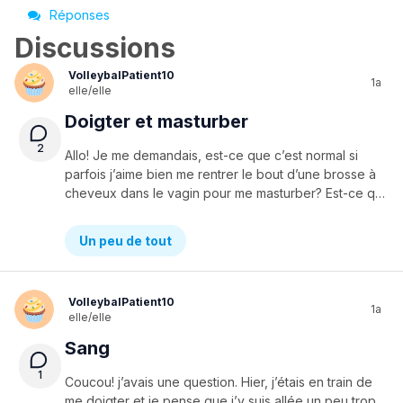
Réponses
Discussions
VolleybalPatient10
1a
elle/elle
Doigter et masturber
2
Allo! Je me demandais, est-ce que c’est normal si
parfois j’aime bien me rentrer le bout d’une brosse à
cheveux dans le vagin pour me masturber? Est-ce que je suis la seule à faire ça? Merci!
Un peu de tout
VolleybalPatient10
1a
elle/elle
Sang
1
Coucou! j’avais une question. Hier, j’étais en train de
me doigter et je pense que j’y suis allée un peu trop