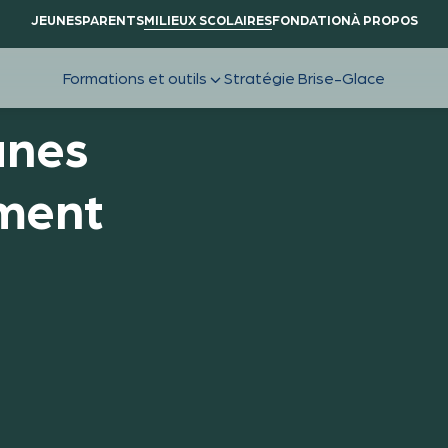
JEUNES
PARENTS
MILIEUX SCOLAIRES
FONDATION
À PROPOS
unes
ement