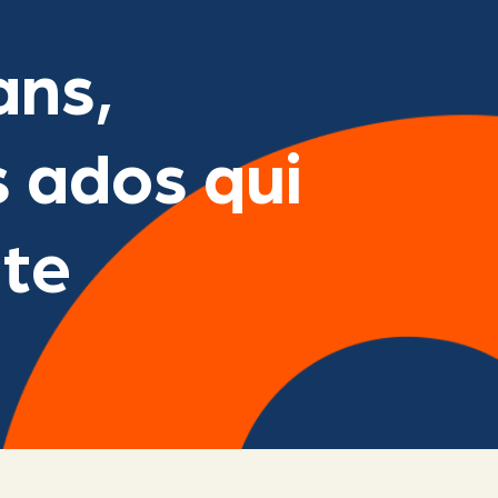
ans,
s ados qui
ute