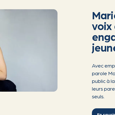
Mari
voix
enga
jeun
Avec empa
parole Mar
public à l
leurs par
seuls.
En savoir