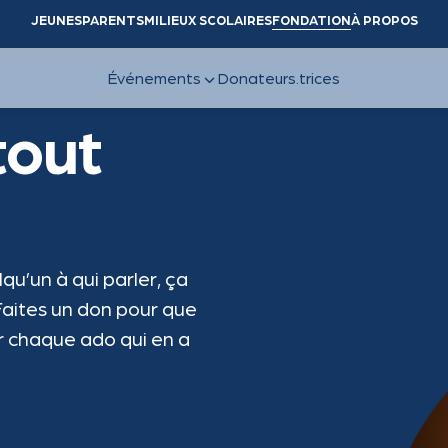
JEUNES
PARENTS
MILIEUX SCOLAIRES
FONDATION
À PROPOS
tout
u’un à qui parler, ça
 Faites un don pour que
r chaque ado qui en a